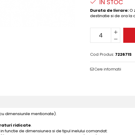
IN STOC
Durata de livrare:
O z
destinatie si de ora la
Cod Produs:
722671S
Cere informatii
 cu dimensiunile mentionate).
aturi ridicate
.
in functie de dimensiunea si de tipul inelului comandat: