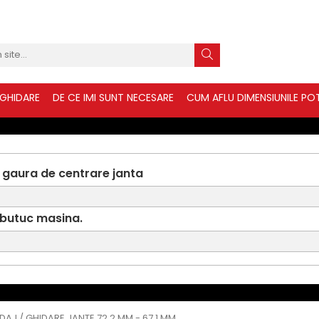
 GHIDARE
DE CE IMI SUNT NECESARE
CUM AFLU DIMENSIUNILE POT
 gaura de centrare janta
 butuc masina.
IDAJ / GHIDARE JANTE 72.2 MM - 67.1 MM