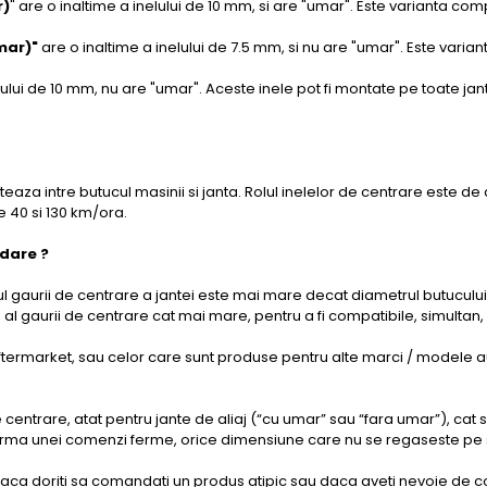
r)
" are o inaltime a inelului de 10 mm, si are "umar". Este varianta co
mar)"
are o inaltime a inelului de 7.5 mm, si nu are "umar". Este varia
elului de 10 mm, nu are "umar". Aceste inele pot fi montate pe toate ja
teaza intre butucul masinii si janta. Rolul inelelor de centrare este de
re 40 si 130 km/ora.
idare ?
 gaurii de centrare a jantei este mai mare decat diametrul butucului
u al gaurii de centrare cat mai mare, pentru a fi compatibile, simult
ftermarket, sau celor care sunt produse pentru alte marci / modele au
de centrare, atat pentru jante de aliaj (“cu umar” sau “fara umar”), cat 
rma unei comenzi ferme, orice dimensiune care nu se regaseste pe site,
aca doriti sa comandati un produs atipic sau daca aveti nevoie de con