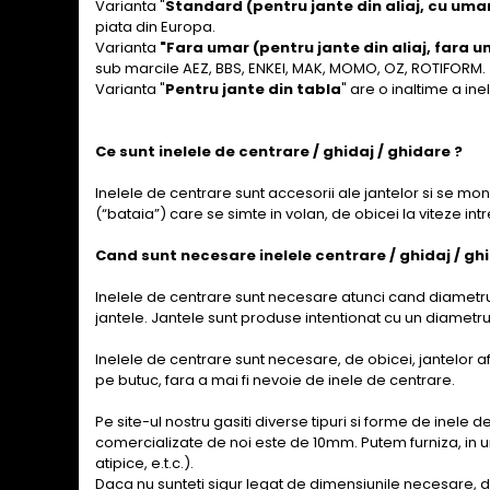
Varianta "
Standard (pentru jante din aliaj, cu uma
piata din Europa.
Varianta
"Fara umar (pentru jante din aliaj, fara u
sub marcile AEZ, BBS, ENKEI, MAK, MOMO, OZ, ROTIFORM.
Varianta "
Pentru jante din tabla
" are o inaltime a in
Ce sunt inelele de centrare / ghidaj / ghidare ?
Inelele de centrare sunt accesorii ale jantelor si se mon
(“bataia”) care se simte in volan, de obicei la viteze int
Cand sunt necesare inelele centrare / ghidaj / gh
Inelele de centrare sunt necesare atunci cand diametrul
jantele. Jantele sunt produse intentionat cu un diametr
Inelele de centrare sunt necesare, de obicei, jantelor a
pe butuc, fara a mai fi nevoie de inele de centrare.
Pe site-ul nostru gasiti diverse tipuri si forme de inele 
comercializate de noi este de 10mm. Putem furniza, in u
atipice, e.t.c.).
Daca nu sunteti sigur legat de dimensiunile necesare, d