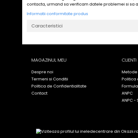
contacta, urmand sa verificam datele problemei si sa 
Informatii conformitate produs
Caracteristici
MAGAZINUL MEU
CLIENTI
Despre noi
Metode 
Termeni si Conditii
Politica
Politica de Confidentialitate
Formula
Contact
ANPC
ANPC - 