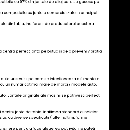
mpatibila cu 97% din jantele de aliaj care se gasesc pe
nta compatibila cu jantele comercializate in principal
ntele din tabla, indiferent de producatorul acestora.
 a centra perfect janta pe butuc si de a preveni vibratia
 autoturismului pe care se intentioneaza a fi montate
an, cu un numar cat mai mare de marci / modele auto.
to. Jantele originale ale masinii se potrivesc perfect
si pentru jante de tabla. Inaltimea standard a inelelor
 cu diverse specificatii ( alte inaltimi, forme
siliere pentru a face alegerea potrivita, ne puteti