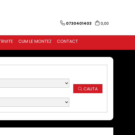
0730401403
0,00
RIVITE
CUM LE MONTEZ
CONTACT
CAUTA