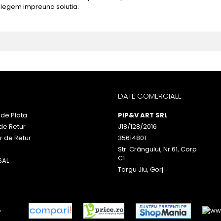
alegem impreuna solutia.
DATE COMERCIALE
de Plata
PIP&V ART SRL
 de Retur
J18/128/2016
r de Retur
35614801
Str. Crângului, Nr.61, Corp
C1
SAL
Targu Jiu, Gorj