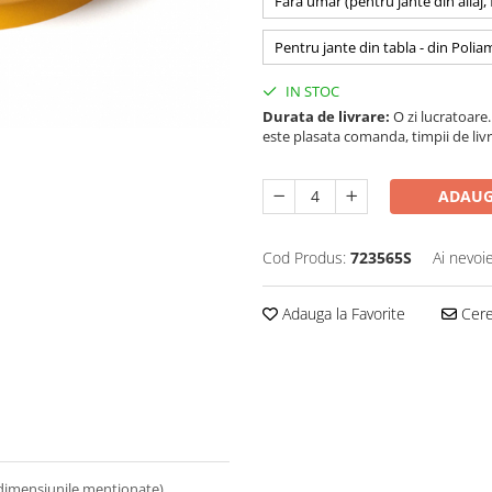
Fara umar (pentru jante din aliaj,
Pentru jante din tabla - din Polia
IN STOC
Durata de livrare:
O zi lucratoare. 
este plasata comanda, timpii de livr
ADAUG
Cod Produs:
723565S
Ai nevoi
Adauga la Favorite
Cere 
 dimensiunile mentionate).