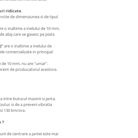
i ridicate
.
unctie de dimensiunea si de tipul
are o inaltime a inelului de 10 mm,
de aliaj care se gasesc pe piata
)"
are o inaltime a inelului de
le comercializate in principal
.
lui de 10 mm, nu are "umar".
iferent de producatorul acestora.
a intre butucul masinii si janta.
butuc si de a preveni vibratia
0 si 130 km/ora.
e ?
rii de centrare a jantei este mai