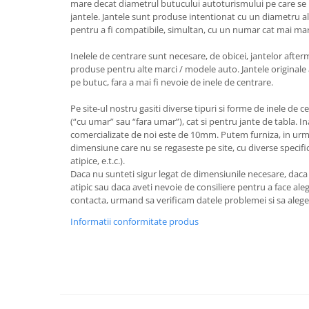
mare decat diametrul butucului autoturismului pe care se 
jantele. Jantele sunt produse intentionat cu un diametru al
pentru a fi compatibile, simultan, cu un numar cat mai ma
Inelele de centrare sunt necesare, de obicei, jantelor after
produse pentru alte marci / modele auto. Jantele originale 
pe butuc, fara a mai fi nevoie de inele de centrare.
Pe site-ul nostru gasiti diverse tipuri si forme de inele de c
(“cu umar” sau “fara umar”), cat si pentru jante de tabla. I
comercializate de noi este de 10mm. Putem furniza, in urm
dimensiune care nu se regaseste pe site, cu diverse specifica
atipice, e.t.c.).
Daca nu sunteti sigur legat de dimensiunile necesare, dac
atipic sau daca aveti nevoie de consiliere pentru a face aleg
contacta, urmand sa verificam datele problemei si sa aleg
Informatii conformitate produs