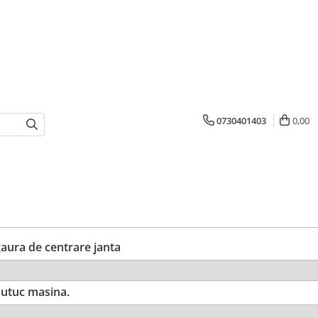
0730401403
0,00
ura de centrare janta
utuc masina.