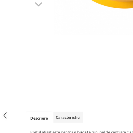
Caracteristici
Descriere
Pretul afisat este pentru
o bucata
(un inel de centrare cu