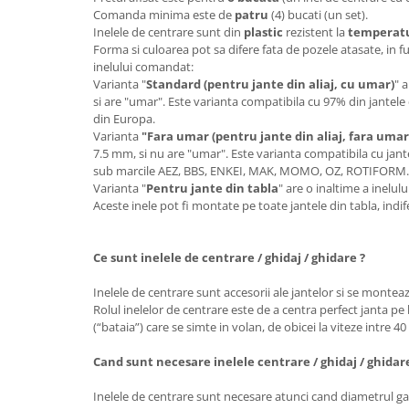
Comanda minima este de
patru
(4) bucati (un set).
Inelele de centrare sunt din
plastic
rezistent la
temperatur
Forma si culoarea pot sa difere fata de pozele atasate, in f
inelului comandat:
Varianta "
Standard (pentru jante din aliaj, cu umar)
" 
si are "umar". Este varianta compatibila cu 97% din jantele 
din Europa.
Varianta
"Fara umar (pentru jante din aliaj, fara umar
7.5 mm, si nu are "umar". Este varianta compatibila cu jante
sub marcile AEZ, BBS, ENKEI, MAK, MOMO, OZ, ROTIFORM
Varianta "
Pentru jante din tabla
" are o inaltime a inelu
Aceste inele pot fi montate pe toate jantele din tabla, ind
Ce sunt inelele de centrare / ghidaj / ghidare ?
Inelele de centrare sunt accesorii ale jantelor si se monteaz
Rolul inelelor de centrare este de a centra perfect janta pe 
(“bataia”) care se simte in volan, de obicei la viteze intre 4
Cand sunt necesare inelele centrare / ghidaj / ghidar
Inelele de centrare sunt necesare atunci cand diametrul gau