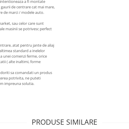
intentioneaza a fi montate
 gaurii de centrare cat mai mare,
re de marci / modele auto.
market, sau celor care sunt
ale masinii se potrivesc perfect
entrare, atat pentru jante de aliaj
naltimea standard a inelelor
a unei comenzi ferme, orice
tii ( alte inaltimi, forme
a doriti sa comandati un produs
erea potrivita, ne puteti
em impreuna solutia.
PRODUSE SIMILARE