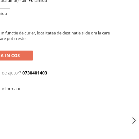
 fara umar) - din Poliamida
mida
In functie de curier, localitatea de destinatie si de ora la care
are pot creste.
A IN COS
e de ajutor?
0730401403
informatii