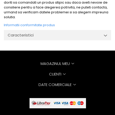
doriti sa comandati un produs atipic sau daca aveti nevoie de
consiliere pentru a face alegerea potrivita, ne puteti contacta,
urmand sa verificam datele problemei si sa alegem impreuna
solutia.
Informatii conformitate produs
Caracteristici
MAGAZINUL MEU
CLIENTI
DATE COMERCIALE