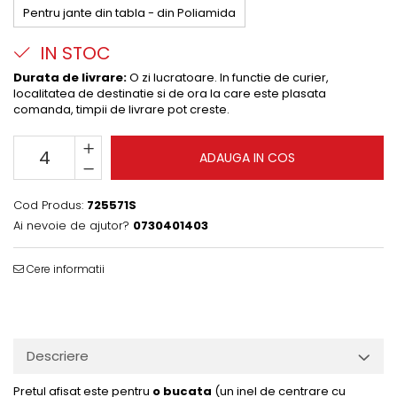
Pentru jante din tabla - din Poliamida
IN STOC
Durata de livrare:
O zi lucratoare. In functie de curier,
localitatea de destinatie si de ora la care este plasata
comanda, timpii de livrare pot creste.
ADAUGA IN COS
Cod Produs:
725571S
Ai nevoie de ajutor?
0730401403
Cere informatii
Descriere
Pretul afisat este pentru
o bucata
(un inel de centrare cu