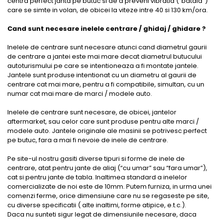
centra perfect janta pe butuc si de a preveni vibratia (“bataia”)
care se simte in volan, de obicei la viteze intre 40 si 130 km/ora.
Cand sunt necesare inelele centrare / ghidaj / ghidare ?
Inelele de centrare sunt necesare atunci cand diametrul gaurii
de centrare a jantei este mai mare decat diametrul butucului
autoturismului pe care se intentioneaza a fi montate jantele.
Jantele sunt produse intentionat cu un diametru al gaurii de
centrare cat mai mare, pentru a fi compatibile, simultan, cu un
numar cat mai mare de marci / modele auto.
Inelele de centrare sunt necesare, de obicei, jantelor
aftermarket, sau celor care sunt produse pentru alte marci /
modele auto. Jantele originale ale masinii se potrivesc perfect
pe butuc, fara a mai fi nevoie de inele de centrare.
Pe site-ul nostru gasiti diverse tipuri si forme de inele de
centrare, atat pentru jante de aliaj (“cu umar” sau “fara umar”),
cat si pentru jante de tabla. Inaltimea standard a inelelor
comercializate de noi este de 10mm. Putem furniza, in urma unei
comenzi ferme, orice dimensiune care nu se regaseste pe site,
cu diverse specificatii ( alte inaltimi, forme atipice, e.t.c.).
Daca nu sunteti sigur legat de dimensiunile necesare, daca