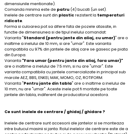
dimensiunile mentionate).
Comanda minima este de
patru
(4) bucati (un set).
Inelele de centrare sunt din
plastic
rezistent la
temperaturi
ridicate
.
Forma si culoarea pot sa difere fata de pozele atasate, in
functie de dimensiunea si de tipul inelului comandat:
Varianta "
Standard (pentru jante din aliaj, cu umar)
" are o
inaltime a inelului de 10 mm, si are "umar". Este varianta
compatibila cu 97% din jantele de aliaj care se gasesc pe piata
din Europa.
Varianta
"Fara umar (pentru jante din aliaj, fara umar)"
are o inaltime a inelului de 7.5 mm, si nu are "umar". Este
varianta compatibila cu jantele comercializate in principal sub
marcile AEZ, BBS, ENKEI, MAK, MOMO, OZ, ROTIFORM.
Varianta "
Pentru jante din tabla
" are o inaltime a inelului de
10 mm, nu are "umar". Aceste inele pot fi montate pe toate
jantele din tabla, indiferent de producatorul acestora.
Ce sunt inelele de centrare / ghidaj / ghidare ?
Inelele de centrare sunt accesorii ale jantelor si se monteaza
intre butucul masinii si janta. Rolul inelelor de centrare este de a