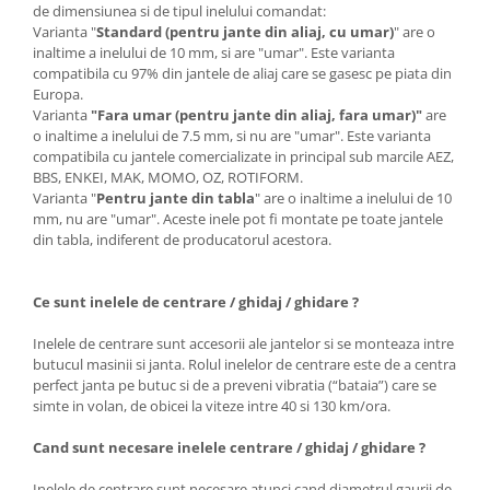
de dimensiunea si de tipul inelului comandat:
Varianta "
Standard (pentru jante din aliaj, cu umar)
" are o
inaltime a inelului de 10 mm, si are "umar". Este varianta
compatibila cu 97% din jantele de aliaj care se gasesc pe piata din
Europa.
Varianta
"Fara umar (pentru jante din aliaj, fara umar)"
are
o inaltime a inelului de 7.5 mm, si nu are "umar". Este varianta
compatibila cu jantele comercializate in principal sub marcile AEZ,
BBS, ENKEI, MAK, MOMO, OZ, ROTIFORM.
Varianta "
Pentru jante din tabla
" are o inaltime a inelului de 10
mm, nu are "umar". Aceste inele pot fi montate pe toate jantele
din tabla, indiferent de producatorul acestora.
Ce sunt inelele de centrare / ghidaj / ghidare ?
Inelele de centrare sunt accesorii ale jantelor si se monteaza intre
butucul masinii si janta. Rolul inelelor de centrare este de a centra
perfect janta pe butuc si de a preveni vibratia (“bataia”) care se
simte in volan, de obicei la viteze intre 40 si 130 km/ora.
Cand sunt necesare inelele centrare / ghidaj / ghidare ?
Inelele de centrare sunt necesare atunci cand diametrul gaurii de