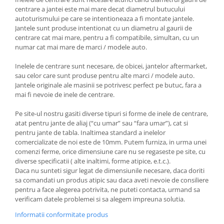
centrare a jantei este mai mare decat diametrul butucului
autoturismului pe care se intentioneaza a fi montate jantele.
Jantele sunt produse intentionat cu un diametru al gaurii de
centrare cat mai mare, pentru a fi compatibile, simultan, cu un
numar cat mai mare de marci / modele auto.
Inelele de centrare sunt necesare, de obicei, jantelor aftermarket,
sau celor care sunt produse pentru alte marci / modele auto.
Jantele originale ale masinii se potrivesc perfect pe butuc, fara a
mai fi nevoie de inele de centrare.
Pe site-ul nostru gasiti diverse tipuri si forme de inele de centrare,
atat pentru jante de aliaj (“cu umar” sau “fara umar”), cat si
pentru jante de tabla. Inaltimea standard a inelelor
comercializate de noi este de 10mm. Putem furniza, in urma unei
comenzi ferme, orice dimensiune care nu se regaseste pe site, cu
diverse specificatii ( alte inaltimi, forme atipice, e.t.c.).
Daca nu sunteti sigur legat de dimensiunile necesare, daca doriti
sa comandati un produs atipic sau daca aveti nevoie de consiliere
pentru a face alegerea potrivita, ne puteti contacta, urmand sa
verificam datele problemei si sa alegem impreuna solutia.
Informatii conformitate produs