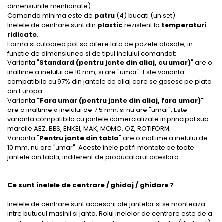
dimensiunile mentionate).
Comanda minima este de
patru
(4) bucati (un set).
Inelele de centrare sunt din
plastic
rezistent la
temperaturi
ridicate
.
Forma si culoarea pot sa difere fata de pozele atasate, in
functie de dimensiunea si de tipul inelului comandat:
Varianta "
Standard (pentru jante din aliaj, cu umar)
" are o
inaltime a inelului de 10 mm, si are "umar". Este varianta
compatibila cu 97% din jantele de aliaj care se gasesc pe piata
din Europa.
Varianta
"Fara umar (pentru jante din aliaj, fara umar)"
are o inaltime a inelului de 7.5 mm, si nu are "umar". Este
varianta compatibila cu jantele comercializate in principal sub
marcile AEZ, BBS, ENKEI, MAK, MOMO, OZ, ROTIFORM.
Varianta "
Pentru jante din tabla
" are o inaltime a inelului de
10 mm, nu are "umar". Aceste inele pot fi montate pe toate
jantele din tabla, indiferent de producatorul acestora.
Ce sunt inelele de centrare / ghidaj / ghidare ?
Inelele de centrare sunt accesorii ale jantelor si se monteaza
intre butucul masinii si janta. Rolul inelelor de centrare este de a