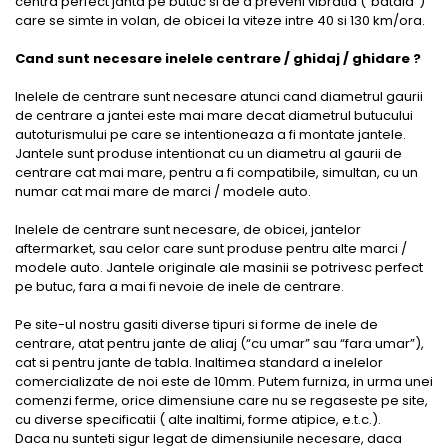
centra perfect janta pe butuc si de a preveni vibratia (“bataia”)
care se simte in volan, de obicei la viteze intre 40 si 130 km/ora.
Cand sunt necesare inelele centrare / ghidaj / ghidare ?
Inelele de centrare sunt necesare atunci cand diametrul gaurii
de centrare a jantei este mai mare decat diametrul butucului
autoturismului pe care se intentioneaza a fi montate jantele.
Jantele sunt produse intentionat cu un diametru al gaurii de
centrare cat mai mare, pentru a fi compatibile, simultan, cu un
numar cat mai mare de marci / modele auto.
Inelele de centrare sunt necesare, de obicei, jantelor
aftermarket, sau celor care sunt produse pentru alte marci /
modele auto. Jantele originale ale masinii se potrivesc perfect
pe butuc, fara a mai fi nevoie de inele de centrare.
Pe site-ul nostru gasiti diverse tipuri si forme de inele de
centrare, atat pentru jante de aliaj (“cu umar” sau “fara umar”),
cat si pentru jante de tabla. Inaltimea standard a inelelor
comercializate de noi este de 10mm. Putem furniza, in urma unei
comenzi ferme, orice dimensiune care nu se regaseste pe site,
cu diverse specificatii ( alte inaltimi, forme atipice, e.t.c.).
Daca nu sunteti sigur legat de dimensiunile necesare, daca