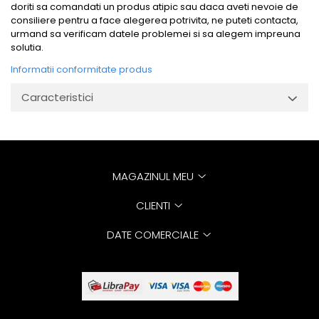
doriti sa comandati un produs atipic sau daca aveti nevoie de
consiliere pentru a face alegerea potrivita, ne puteti contacta,
urmand sa verificam datele problemei si sa alegem impreuna
solutia.
Informatii conformitate produs
Caracteristici
MAGAZINUL MEU
CLIENTI
DATE COMERCIALE