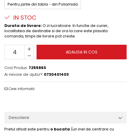
Pentru jante din tabla - din Poliamida
IN STOC
Durata de livrare:
O zi lucratoare. In functie de curier,
localitatea de destinatie si de ora la care este plasata
comanda, timpii de livrare pot creste.
ADAUGA IN COS
Cod Produs:
725586S
Ai nevoie de ajutor?
0730401403
Cere informatii
Descriere
Pretul afisat este pentru
o bucata
(un inel de centrare cu