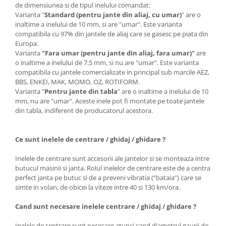
de dimensiunea si de tipul inelului comandat:
Varianta "
Standard (pentru jante din aliaj, cu umar)
" are o
inaltime a inelului de 10 mm, si are "umar". Este varianta
compatibila cu 97% din jantele de aliaj care se gasesc pe piata din
Europa.
Varianta
"Fara umar (pentru jante din aliaj, fara umar)"
are
o inaltime a inelului de 7.5 mm, si nu are "umar". Este varianta
compatibila cu jantele comercializate in principal sub marcile AEZ,
BBS, ENKEI, MAK, MOMO, OZ, ROTIFORM.
Varianta "
Pentru jante din tabla
" are o inaltime a inelului de 10
mm, nu are "umar". Aceste inele pot fi montate pe toate jantele
din tabla, indiferent de producatorul acestora.
Ce sunt inelele de centrare / ghidaj / ghidare ?
Inelele de centrare sunt accesorii ale jantelor si se monteaza intre
butucul masinii si janta. Rolul inelelor de centrare este de a centra
perfect janta pe butuc si de a preveni vibratia (“bataia”) care se
simte in volan, de obicei la viteze intre 40 si 130 km/ora.
Cand sunt necesare inelele centrare / ghidaj / ghidare ?
Inelele de centrare sunt necesare atunci cand diametrul gaurii de