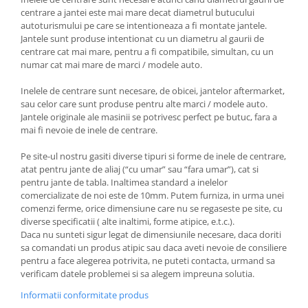
centrare a jantei este mai mare decat diametrul butucului
autoturismului pe care se intentioneaza a fi montate jantele.
Jantele sunt produse intentionat cu un diametru al gaurii de
centrare cat mai mare, pentru a fi compatibile, simultan, cu un
numar cat mai mare de marci / modele auto.
Inelele de centrare sunt necesare, de obicei, jantelor aftermarket,
sau celor care sunt produse pentru alte marci / modele auto.
Jantele originale ale masinii se potrivesc perfect pe butuc, fara a
mai fi nevoie de inele de centrare.
Pe site-ul nostru gasiti diverse tipuri si forme de inele de centrare,
atat pentru jante de aliaj (“cu umar” sau “fara umar”), cat si
pentru jante de tabla. Inaltimea standard a inelelor
comercializate de noi este de 10mm. Putem furniza, in urma unei
comenzi ferme, orice dimensiune care nu se regaseste pe site, cu
diverse specificatii ( alte inaltimi, forme atipice, e.t.c.).
Daca nu sunteti sigur legat de dimensiunile necesare, daca doriti
sa comandati un produs atipic sau daca aveti nevoie de consiliere
pentru a face alegerea potrivita, ne puteti contacta, urmand sa
verificam datele problemei si sa alegem impreuna solutia.
Informatii conformitate produs