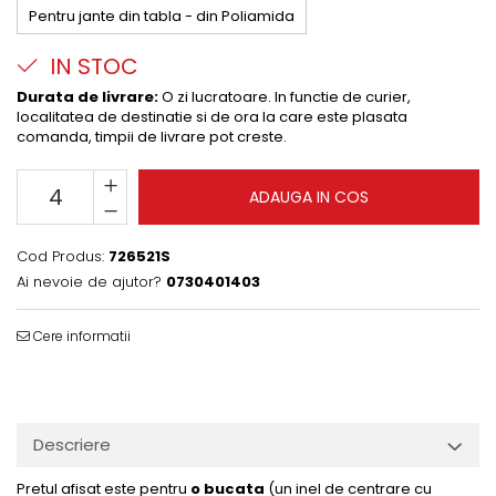
Pentru jante din tabla - din Poliamida
IN STOC
Durata de livrare:
O zi lucratoare. In functie de curier,
localitatea de destinatie si de ora la care este plasata
comanda, timpii de livrare pot creste.
ADAUGA IN COS
Cod Produs:
726521S
Ai nevoie de ajutor?
0730401403
Cere informatii
Descriere
Pretul afisat este pentru
o bucata
(un inel de centrare cu