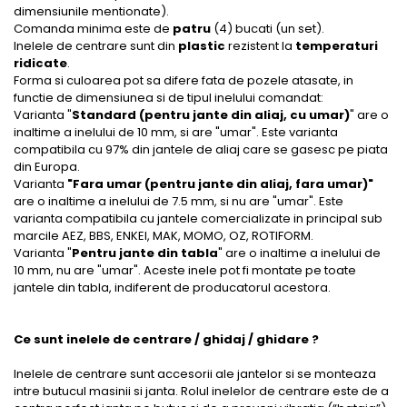
dimensiunile mentionate).
Comanda minima este de
patru
(4) bucati (un set).
Inelele de centrare sunt din
plastic
rezistent la
temperaturi
ridicate
.
Forma si culoarea pot sa difere fata de pozele atasate, in
functie de dimensiunea si de tipul inelului comandat:
Varianta "
Standard (pentru jante din aliaj, cu umar)
" are o
inaltime a inelului de 10 mm, si are "umar". Este varianta
compatibila cu 97% din jantele de aliaj care se gasesc pe piata
din Europa.
Varianta
"Fara umar (pentru jante din aliaj, fara umar)"
are o inaltime a inelului de 7.5 mm, si nu are "umar". Este
varianta compatibila cu jantele comercializate in principal sub
marcile AEZ, BBS, ENKEI, MAK, MOMO, OZ, ROTIFORM.
Varianta "
Pentru jante din tabla
" are o inaltime a inelului de
10 mm, nu are "umar". Aceste inele pot fi montate pe toate
jantele din tabla, indiferent de producatorul acestora.
Ce sunt inelele de centrare / ghidaj / ghidare ?
Inelele de centrare sunt accesorii ale jantelor si se monteaza
intre butucul masinii si janta. Rolul inelelor de centrare este de a