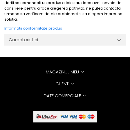
doriti sa comandati un produs atipic sau daca aveti nevoie de
consiliere pentru a face alegerea potrivita, ne puteti contacta,
urmand sa verificam datele problemei si sa alegem impreuna
solutia.
Informatii conformitate produs
Caracteristici
MAGAZINUL MEU
CLIENTI
DATE COMERCIALE