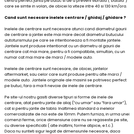
centra perfect janta pe butuc si de a preveni vibratia (“bataia”)
care se simte in volan, de obicei la viteze intre 40 si 130 km/ora.
Cand sunt necesare inelele centrare / ghidaj / ghidare ?
Inelele de centrare sunt necesare atunci cand diametrul gaurii
de centrare a jantei este mai mare decat diametrul butucului
autoturismului pe care se intentioneaza a fi montate jantele.
Jantele sunt produse intentionat cu un diametru al gaurii de
centrare cat mai mare, pentru a fi compatibile, simultan, cu un
numar cat mai mare de marci / modele auto.
Inelele de centrare sunt necesare, de obicei, jantelor
aftermarket, sau celor care sunt produse pentru alte marci /
modele auto. Jantele originale ale masinii se potrivesc perfect
pe butuc, fara a mai fi nevoie de inele de centrare.
Pe site-ul nostru gasiti diverse tipuri si forme de inele de
centrare, atat pentru jante de aliaj (“cu umar” sau “fara umar”),
cat si pentru jante de tabla. Inaltimea standard a inelelor
comercializate de noi este de 10mm. Putem furniza, in urma unei
comenzi ferme, orice dimensiune care nu se regaseste pe site,
cu diverse specificatii ( alte inaltimi, forme atipice, e.t.c.).
Daca nu sunteti sigur legat de dimensiunile necesare, daca