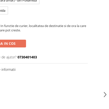
 fara umar) - din Poliamida
mida
In functie de curier, localitatea de destinatie si de ora la care
are pot creste.
A IN COS
e de ajutor?
0730401403
informatii