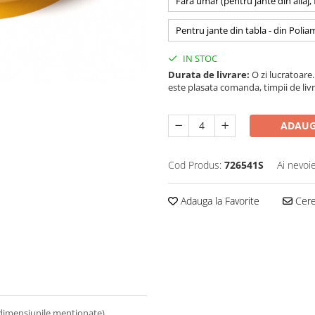
Fara umar (pentru jante din aliaj,
Pentru jante din tabla - din Polia
IN STOC
Durata de livrare:
O zi lucratoare. 
este plasata comanda, timpii de livr
ADAUG
Cod Produs:
726541S
Ai nevoi
Adauga la Favorite
Cere 
 dimensiunile mentionate).