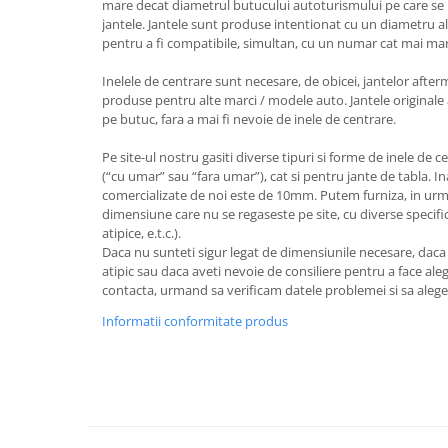
mare decat diametrul butucului autoturismului pe care se 
jantele. Jantele sunt produse intentionat cu un diametru al
pentru a fi compatibile, simultan, cu un numar cat mai ma
Inelele de centrare sunt necesare, de obicei, jantelor after
produse pentru alte marci / modele auto. Jantele originale 
pe butuc, fara a mai fi nevoie de inele de centrare.
Pe site-ul nostru gasiti diverse tipuri si forme de inele de c
(“cu umar” sau “fara umar”), cat si pentru jante de tabla. I
comercializate de noi este de 10mm. Putem furniza, in urm
dimensiune care nu se regaseste pe site, cu diverse specifica
atipice, e.t.c.).
Daca nu sunteti sigur legat de dimensiunile necesare, dac
atipic sau daca aveti nevoie de consiliere pentru a face aleg
contacta, urmand sa verificam datele problemei si sa aleg
Informatii conformitate produs