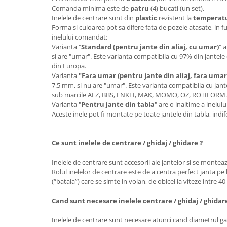
Comanda minima este de
patru
(4) bucati (un set).
Inelele de centrare sunt din
plastic
rezistent la
temperatur
Forma si culoarea pot sa difere fata de pozele atasate, in f
inelului comandat:
Varianta "
Standard (pentru jante din aliaj, cu umar)
" 
si are "umar". Este varianta compatibila cu 97% din jantele 
din Europa.
Varianta
"Fara umar (pentru jante din aliaj, fara umar
7.5 mm, si nu are "umar". Este varianta compatibila cu jante
sub marcile AEZ, BBS, ENKEI, MAK, MOMO, OZ, ROTIFORM
Varianta "
Pentru jante din tabla
" are o inaltime a inelu
Aceste inele pot fi montate pe toate jantele din tabla, ind
Ce sunt inelele de centrare / ghidaj / ghidare ?
Inelele de centrare sunt accesorii ale jantelor si se monteaz
Rolul inelelor de centrare este de a centra perfect janta pe 
(“bataia”) care se simte in volan, de obicei la viteze intre 4
Cand sunt necesare inelele centrare / ghidaj / ghidar
Inelele de centrare sunt necesare atunci cand diametrul gau