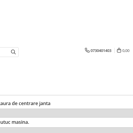
0730401403
0,00
ura de centrare janta
utuc masina.