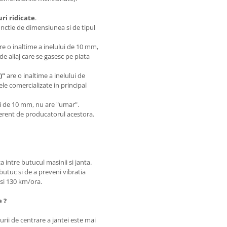
i ridicate
.
unctie de dimensiunea si de tipul
are o inaltime a inelului de 10 mm,
de aliaj care se gasesc pe piata
)"
are o inaltime a inelului de
le comercializate in principal
.
lui de 10 mm, nu are "umar".
iferent de producatorul acestora.
a intre butucul masinii si janta.
butuc si de a preveni vibratia
0 si 130 km/ora.
e ?
rii de centrare a jantei este mai