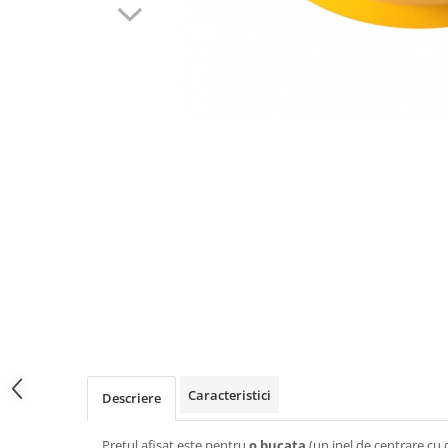
Caracteristici
Descriere
Pretul afisat este pentru
o bucata
(un inel de centrare cu