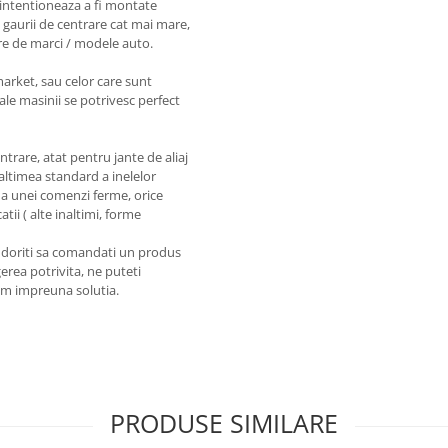
intentioneaza a fi montate
 gaurii de centrare cat mai mare,
re de marci / modele auto.
market, sau celor care sunt
ale masinii se potrivesc perfect
entrare, atat pentru jante de aliaj
naltimea standard a inelelor
a unei comenzi ferme, orice
tii ( alte inaltimi, forme
a doriti sa comandati un produs
erea potrivita, ne puteti
em impreuna solutia.
PRODUSE SIMILARE