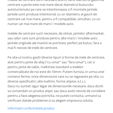
centrare a jantei este mai mare decat diametrul butucului
autoturismului pe care se intentioneaza a fi montate jantele.
Jantele sunt produse intentionat cu un diametru al gaurii de
centrare cat mai mare, pentru a fi compatibile, simultan, cu un
numar cat mai mare de marci / modele auto.
Inelele de centrare sunt necesare, de obicei, jantelor aftermarket,
sau celor care sunt produse pentru alte marci / modele auto.
Jantele originale ale masinii se potrivesc perfect pe butuc, fara a
mai fi nevoie de inele de centrare.
Pe site-ul nostru gasiti diverse tipuri si forme de inele de centrare,
atat pentru jante de aliaj (“cu umar” sau “fara umar”), cat si
pentru jante de tabla. Inaltimea standard a inelelor
comercializate de noi este de 10mm. Putem furniza, in urma unei
comenzi ferme, orice dimensiune care nu se regaseste pe site, cu
diverse specificatii ( alte inaltimi, forme atipice, e.t.c.).
Daca nu sunteti sigur legat de dimensiunile necesare, daca doriti
sa comandati un produs atipic sau daca aveti nevoie de consiliere
pentru a face alegerea potrivita, ne puteti contacta, urmand sa
verificam datele problemei si sa alegem impreuna solutia.
Informatii conformitate produs