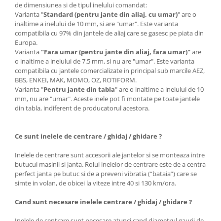
de dimensiunea si de tipul inelului comandat:
Varianta "
Standard (pentru jante din aliaj, cu umar)
" are o
inaltime a inelului de 10 mm, si are "umar". Este varianta
compatibila cu 97% din jantele de aliaj care se gasesc pe piata din
Europa.
Varianta
"Fara umar (pentru jante din aliaj, fara umar)"
are
o inaltime a inelului de 7.5 mm, si nu are "umar". Este varianta
compatibila cu jantele comercializate in principal sub marcile AEZ,
BBS, ENKEI, MAK, MOMO, OZ, ROTIFORM.
Varianta "
Pentru jante din tabla
" are o inaltime a inelului de 10
mm, nu are "umar". Aceste inele pot fi montate pe toate jantele
din tabla, indiferent de producatorul acestora.
Ce sunt inelele de centrare / ghidaj / ghidare ?
Inelele de centrare sunt accesorii ale jantelor si se monteaza intre
butucul masinii si janta. Rolul inelelor de centrare este de a centra
perfect janta pe butuc si de a preveni vibratia (“bataia”) care se
simte in volan, de obicei la viteze intre 40 si 130 km/ora.
Cand sunt necesare inelele centrare / ghidaj / ghidare ?
Inelele de centrare sunt necesare atunci cand diametrul gaurii de