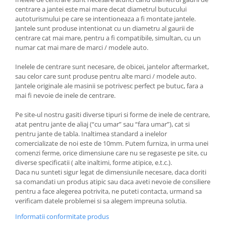
centrare a jantei este mai mare decat diametrul butucului
autoturismului pe care se intentioneaza a fi montate jantele.
Jantele sunt produse intentionat cu un diametru al gaurii de
centrare cat mai mare, pentru a fi compatibile, simultan, cu un
numar cat mai mare de marci / modele auto.
Inelele de centrare sunt necesare, de obicei, jantelor aftermarket,
sau celor care sunt produse pentru alte marci / modele auto.
Jantele originale ale masinii se potrivesc perfect pe butuc, fara a
mai fi nevoie de inele de centrare.
Pe site-ul nostru gasiti diverse tipuri si forme de inele de centrare,
atat pentru jante de aliaj (“cu umar” sau “fara umar”), cat si
pentru jante de tabla. Inaltimea standard a inelelor
comercializate de noi este de 10mm. Putem furniza, in urma unei
comenzi ferme, orice dimensiune care nu se regaseste pe site, cu
diverse specificatii ( alte inaltimi, forme atipice, e.t.c.).
Daca nu sunteti sigur legat de dimensiunile necesare, daca doriti
sa comandati un produs atipic sau daca aveti nevoie de consiliere
pentru a face alegerea potrivita, ne puteti contacta, urmand sa
verificam datele problemei si sa alegem impreuna solutia.
Informatii conformitate produs