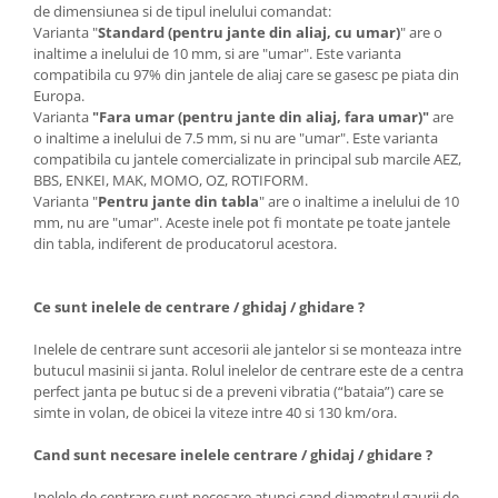
de dimensiunea si de tipul inelului comandat:
Varianta "
Standard (pentru jante din aliaj, cu umar)
" are o
inaltime a inelului de 10 mm, si are "umar". Este varianta
compatibila cu 97% din jantele de aliaj care se gasesc pe piata din
Europa.
Varianta
"Fara umar (pentru jante din aliaj, fara umar)"
are
o inaltime a inelului de 7.5 mm, si nu are "umar". Este varianta
compatibila cu jantele comercializate in principal sub marcile AEZ,
BBS, ENKEI, MAK, MOMO, OZ, ROTIFORM.
Varianta "
Pentru jante din tabla
" are o inaltime a inelului de 10
mm, nu are "umar". Aceste inele pot fi montate pe toate jantele
din tabla, indiferent de producatorul acestora.
Ce sunt inelele de centrare / ghidaj / ghidare ?
Inelele de centrare sunt accesorii ale jantelor si se monteaza intre
butucul masinii si janta. Rolul inelelor de centrare este de a centra
perfect janta pe butuc si de a preveni vibratia (“bataia”) care se
simte in volan, de obicei la viteze intre 40 si 130 km/ora.
Cand sunt necesare inelele centrare / ghidaj / ghidare ?
Inelele de centrare sunt necesare atunci cand diametrul gaurii de