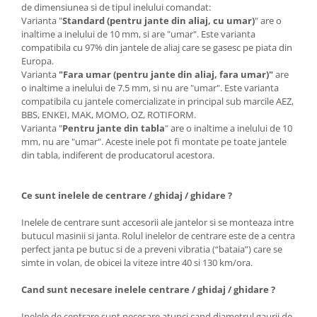
de dimensiunea si de tipul inelului comandat:
Varianta "
Standard (pentru jante din aliaj, cu umar)
" are o
inaltime a inelului de 10 mm, si are "umar". Este varianta
compatibila cu 97% din jantele de aliaj care se gasesc pe piata din
Europa.
Varianta
"Fara umar (pentru jante din aliaj, fara umar)"
are
o inaltime a inelului de 7.5 mm, si nu are "umar". Este varianta
compatibila cu jantele comercializate in principal sub marcile AEZ,
BBS, ENKEI, MAK, MOMO, OZ, ROTIFORM.
Varianta "
Pentru jante din tabla
" are o inaltime a inelului de 10
mm, nu are "umar". Aceste inele pot fi montate pe toate jantele
din tabla, indiferent de producatorul acestora.
Ce sunt inelele de centrare / ghidaj / ghidare ?
Inelele de centrare sunt accesorii ale jantelor si se monteaza intre
butucul masinii si janta. Rolul inelelor de centrare este de a centra
perfect janta pe butuc si de a preveni vibratia (“bataia”) care se
simte in volan, de obicei la viteze intre 40 si 130 km/ora.
Cand sunt necesare inelele centrare / ghidaj / ghidare ?
Inelele de centrare sunt necesare atunci cand diametrul gaurii de