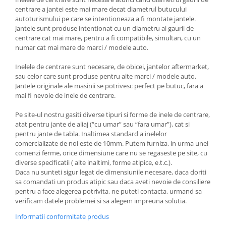
centrare a jantei este mai mare decat diametrul butucului
autoturismului pe care se intentioneaza a fi montate jantele.
Jantele sunt produse intentionat cu un diametru al gaurii de
centrare cat mai mare, pentru a fi compatibile, simultan, cu un
numar cat mai mare de marci / modele auto.
Inelele de centrare sunt necesare, de obicei, jantelor aftermarket,
sau celor care sunt produse pentru alte marci / modele auto.
Jantele originale ale masinii se potrivesc perfect pe butuc, fara a
mai fi nevoie de inele de centrare.
Pe site-ul nostru gasiti diverse tipuri si forme de inele de centrare,
atat pentru jante de aliaj (“cu umar” sau “fara umar”), cat si
pentru jante de tabla. Inaltimea standard a inelelor
comercializate de noi este de 10mm. Putem furniza, in urma unei
comenzi ferme, orice dimensiune care nu se regaseste pe site, cu
diverse specificatii ( alte inaltimi, forme atipice, e.t.c.).
Daca nu sunteti sigur legat de dimensiunile necesare, daca doriti
sa comandati un produs atipic sau daca aveti nevoie de consiliere
pentru a face alegerea potrivita, ne puteti contacta, urmand sa
verificam datele problemei si sa alegem impreuna solutia.
Informatii conformitate produs