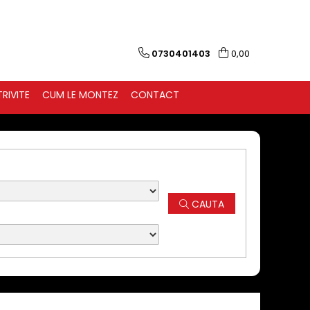
0730401403
0,00
RIVITE
CUM LE MONTEZ
CONTACT
CAUTA