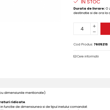
IN STOC
Durata de livrare:
O z
destinatie si de ora la
Cod Produs:
760521S
Cere informatii
 cu dimensiunile mentionate).
aturi ridicate
.
in functie de dimensiunea si de tipul inelului comandat: