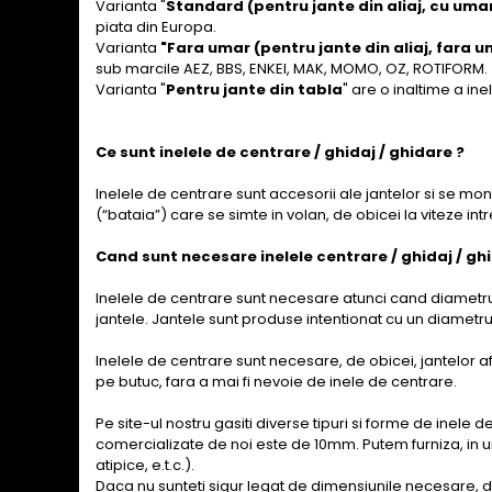
Varianta "
Standard (pentru jante din aliaj, cu uma
piata din Europa.
Varianta
"Fara umar (pentru jante din aliaj, fara u
sub marcile AEZ, BBS, ENKEI, MAK, MOMO, OZ, ROTIFORM.
Varianta "
Pentru jante din tabla
" are o inaltime a in
Ce sunt inelele de centrare / ghidaj / ghidare ?
Inelele de centrare sunt accesorii ale jantelor si se mon
(“bataia”) care se simte in volan, de obicei la viteze int
Cand sunt necesare inelele centrare / ghidaj / gh
Inelele de centrare sunt necesare atunci cand diametrul
jantele. Jantele sunt produse intentionat cu un diametr
Inelele de centrare sunt necesare, de obicei, jantelor a
pe butuc, fara a mai fi nevoie de inele de centrare.
Pe site-ul nostru gasiti diverse tipuri si forme de inele 
comercializate de noi este de 10mm. Putem furniza, in u
atipice, e.t.c.).
Daca nu sunteti sigur legat de dimensiunile necesare, d