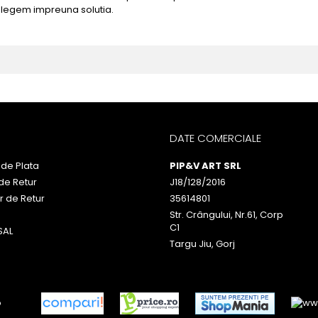
alegem impreuna solutia.
DATE COMERCIALE
de Plata
PIP&V ART SRL
 de Retur
J18/128/2016
r de Retur
35614801
Str. Crângului, Nr.61, Corp
C1
SAL
Targu Jiu, Gorj