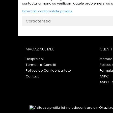
contacta, urmand sa verificam datele problemei si sa 
Informatii conformitate produs
Caracteristici
MAGAZINUL MEU
CLIENTI
Despre noi
Metode 
Termeni si Conditii
Politica
Politica de Confidentialitate
Formula
Contact
ANPC
ANPC - 