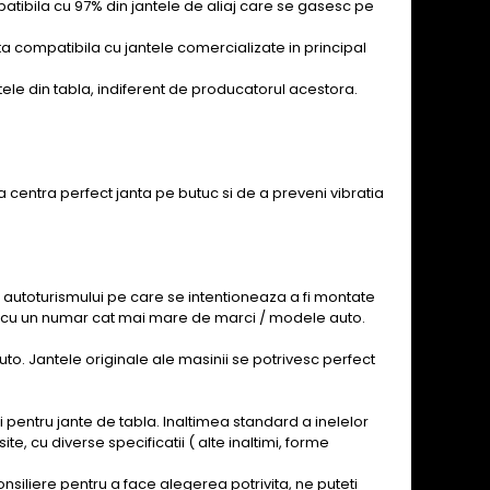
mpatibila cu 97% din jantele de aliaj care se gasesc pe
nta compatibila cu jantele comercializate in principal
ntele din tabla, indiferent de producatorul acestora.
 a centra perfect janta pe butuc si de a preveni vibratia
 autoturismului pe care se intentioneaza a fi montate
an, cu un numar cat mai mare de marci / modele auto.
to. Jantele originale ale masinii se potrivesc perfect
si pentru jante de tabla. Inaltimea standard a inelelor
 cu diverse specificatii ( alte inaltimi, forme
siliere pentru a face alegerea potrivita, ne puteti