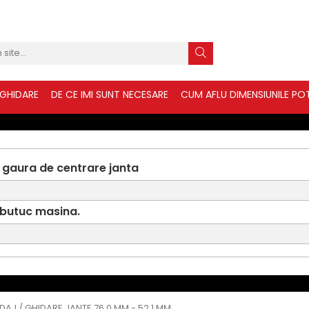
 GHIDARE
DE CE IMI SUNT NECESARE
CUM AFLU DIMENSIUNILE POT
 gaura de centrare janta
 butuc masina.
IDAJ / GHIDARE JANTE 76.0 MM - 52.1 MM