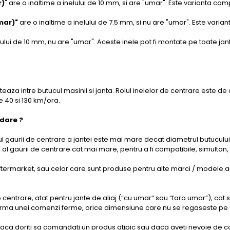
r)
" are o inaltime a inelului de 10 mm, si are "umar". Este varianta co
mar)"
are o inaltime a inelului de 7.5 mm, si nu are "umar". Este varia
elului de 10 mm, nu are "umar". Aceste inele pot fi montate pe toate ja
teaza intre butucul masinii si janta. Rolul inelelor de centrare este de
re 40 si 130 km/ora.
idare ?
 gaurii de centrare a jantei este mai mare decat diametrul butucului
u al gaurii de centrare cat mai mare, pentru a fi compatibile, simult
ftermarket, sau celor care sunt produse pentru alte marci / modele au
de centrare, atat pentru jante de aliaj (“cu umar” sau “fara umar”), cat 
rma unei comenzi ferme, orice dimensiune care nu se regaseste pe site,
aca doriti sa comandati un produs atipic sau daca aveti nevoie de con