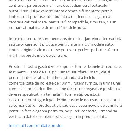
centrare a jantei este mai mare decat diametrul butucului
autoturismului pe care se intentioneaza a fi montate jantele.
Jantele sunt produse intentionat cu un diametru al gaurii de
centrare cat mai mare, pentru a fi compatibile, simultan, cu un
numar cat mai mare de marci / modele auto.
Inelele de centrare sunt necesare, de obicei, jantelor aftermarket,
sau celor care sunt produse pentru alte marci / modele auto.
Jantele originale ale masinii se potrivesc perfect pe butuc, fara a
mai fi nevoie de inele de centrare.
Pe site-ul nostru gasiti diverse tipuri si forme de inele de centrare,
atat pentru jante de aliaj (“cu umar” sau “fara umar”), cat si
pentru jante de tabla. Inaltimea standard a inelelor
comercializate de noi este de 10mm. Putem furniza, in urma unei
comenzi ferme, orice dimensiune care nu se regaseste pe site, cu
diverse specificatii ( alte inaltimi, forme atipice, e.t.c.).
Daca nu sunteti sigur legat de dimensiunile necesare, daca doriti
sa comandati un produs atipic sau daca aveti nevoie de consiliere
pentru a face alegerea potrivita, ne puteti contacta, urmand sa
verificam datele problemei si sa alegem impreuna solutia.
Informatii conformitate produs