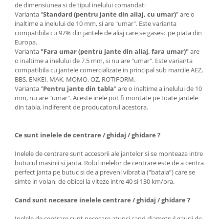
de dimensiunea si de tipul inelului comandat:
Varianta "
Standard (pentru jante din aliaj, cu umar)
" are o
inaltime a inelului de 10 mm, si are "umar". Este varianta
compatibila cu 97% din jantele de aliaj care se gasesc pe piata din
Europa.
Varianta
"Fara umar (pentru jante din aliaj, fara umar)"
are
o inaltime a inelului de 7.5 mm, si nu are "umar". Este varianta
compatibila cu jantele comercializate in principal sub marcile AEZ,
BBS, ENKEI, MAK, MOMO, OZ, ROTIFORM.
Varianta "
Pentru jante din tabla
" are o inaltime a inelului de 10
mm, nu are "umar". Aceste inele pot fi montate pe toate jantele
din tabla, indiferent de producatorul acestora.
Ce sunt inelele de centrare / ghidaj / ghidare ?
Inelele de centrare sunt accesorii ale jantelor si se monteaza intre
butucul masinii si janta. Rolul inelelor de centrare este de a centra
perfect janta pe butuc si de a preveni vibratia (“bataia”) care se
simte in volan, de obicei la viteze intre 40 si 130 km/ora.
Cand sunt necesare inelele centrare / ghidaj / ghidare ?
Inelele de centrare sunt necesare atunci cand diametrul gaurii de