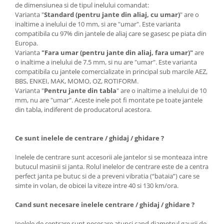
de dimensiunea si de tipul inelului comandat:
Varianta "
Standard (pentru jante din aliaj, cu umar)
" are o
inaltime a inelului de 10 mm, si are "umar". Este varianta
compatibila cu 97% din jantele de aliaj care se gasesc pe piata din
Europa.
Varianta
"Fara umar (pentru jante din aliaj, fara umar)"
are
o inaltime a inelului de 7.5 mm, si nu are "umar". Este varianta
compatibila cu jantele comercializate in principal sub marcile AEZ,
BBS, ENKEI, MAK, MOMO, OZ, ROTIFORM.
Varianta "
Pentru jante din tabla
" are o inaltime a inelului de 10
mm, nu are "umar". Aceste inele pot fi montate pe toate jantele
din tabla, indiferent de producatorul acestora.
Ce sunt inelele de centrare / ghidaj / ghidare ?
Inelele de centrare sunt accesorii ale jantelor si se monteaza intre
butucul masinii si janta. Rolul inelelor de centrare este de a centra
perfect janta pe butuc si de a preveni vibratia (“bataia”) care se
simte in volan, de obicei la viteze intre 40 si 130 km/ora.
Cand sunt necesare inelele centrare / ghidaj / ghidare ?
Inelele de centrare sunt necesare atunci cand diametrul gaurii de