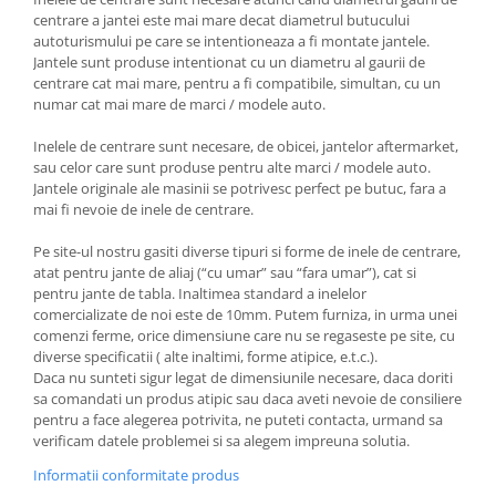
centrare a jantei este mai mare decat diametrul butucului
autoturismului pe care se intentioneaza a fi montate jantele.
Jantele sunt produse intentionat cu un diametru al gaurii de
centrare cat mai mare, pentru a fi compatibile, simultan, cu un
numar cat mai mare de marci / modele auto.
Inelele de centrare sunt necesare, de obicei, jantelor aftermarket,
sau celor care sunt produse pentru alte marci / modele auto.
Jantele originale ale masinii se potrivesc perfect pe butuc, fara a
mai fi nevoie de inele de centrare.
Pe site-ul nostru gasiti diverse tipuri si forme de inele de centrare,
atat pentru jante de aliaj (“cu umar” sau “fara umar”), cat si
pentru jante de tabla. Inaltimea standard a inelelor
comercializate de noi este de 10mm. Putem furniza, in urma unei
comenzi ferme, orice dimensiune care nu se regaseste pe site, cu
diverse specificatii ( alte inaltimi, forme atipice, e.t.c.).
Daca nu sunteti sigur legat de dimensiunile necesare, daca doriti
sa comandati un produs atipic sau daca aveti nevoie de consiliere
pentru a face alegerea potrivita, ne puteti contacta, urmand sa
verificam datele problemei si sa alegem impreuna solutia.
Informatii conformitate produs