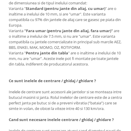
de dimensiunea si de tipul inelului comandat:
Varianta "
Standard (pentru jante din aliaj, cu umar)
" are o
inaltime a inelului de 10 mm, si are "umar". Este varianta
compatibila cu 97% din jantele de aliaj care se gasesc pe piata din
Europa.
Varianta
"Fara umar (pentru jante din aliaj, fara umar)"
are
o inaltime a inelului de 7.5 mm, si nu are "umar". Este varianta
compatibila cu jantele comercializate in principal sub marcile AEZ,
BBS, ENKEI, MAK, MOMO, OZ, ROTIFORM.
Varianta "
Pentru jante din tabla
" are o inaltime a inelului de 10
mm, nu are "umar". Aceste inele pot fi montate pe toate jantele
din tabla, indiferent de producatorul acestora.
Ce sunt inelele de centrare / ghidaj / ghidare ?
Inelele de centrare sunt accesorii ale jantelor si se monteaza intre
butucul masinii si janta. Rolul inelelor de centrare este de a centra
perfect janta pe butuc si de a preveni vibratia (“bataia”) care se
simte in volan, de obicei la viteze intre 40 si 130 km/ora.
Cand sunt necesare inelele centrare / ghidaj / ghidare ?
Inelele de centrare sunt necesare atunci cand diametrul gaurii de