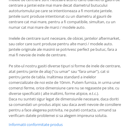
centrare a jantei este mai mare decat diametrul butucului
autoturismului pe care se intentioneaza a fi montate jantele.
Jantele sunt produse intentionat cu un diametru al gaurii de
centrare cat mai mare, pentru a fi compatibile, simultan, cu un
numar cat mai mare de marci / modele auto.
Inelele de centrare sunt necesare, de obicei, jantelor aftermarket,
sau celor care sunt produse pentru alte marci / modele auto.
Jantele originale ale masinii se potrivesc perfect pe butuc, fara a
mai fi nevoie de inele de centrare.
Pe site-ul nostru gasiti diverse tipuri si forme de inele de centrare,
atat pentru jante de aliaj (“cu umar” sau “fara umar”), cat si
pentru jante de tabla. Inaltimea standard a inelelor
comercializate de noi este de 10mm. Putem furniza, in urma unei
comenzi ferme, orice dimensiune care nu se regaseste pe site, cu
diverse specificatii ( alte inaltimi, forme atipice, e.t.c.).
Daca nu sunteti sigur legat de dimensiunile necesare, daca doriti
sa comandati un produs atipic sau daca aveti nevoie de consiliere
pentru a face alegerea potrivita, ne puteti contacta, urmand sa
verificam datele problemei si sa alegem impreuna solutia.
Informatii conformitate produs