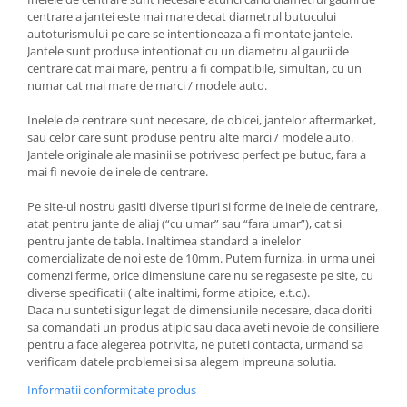
centrare a jantei este mai mare decat diametrul butucului
autoturismului pe care se intentioneaza a fi montate jantele.
Jantele sunt produse intentionat cu un diametru al gaurii de
centrare cat mai mare, pentru a fi compatibile, simultan, cu un
numar cat mai mare de marci / modele auto.
Inelele de centrare sunt necesare, de obicei, jantelor aftermarket,
sau celor care sunt produse pentru alte marci / modele auto.
Jantele originale ale masinii se potrivesc perfect pe butuc, fara a
mai fi nevoie de inele de centrare.
Pe site-ul nostru gasiti diverse tipuri si forme de inele de centrare,
atat pentru jante de aliaj (“cu umar” sau “fara umar”), cat si
pentru jante de tabla. Inaltimea standard a inelelor
comercializate de noi este de 10mm. Putem furniza, in urma unei
comenzi ferme, orice dimensiune care nu se regaseste pe site, cu
diverse specificatii ( alte inaltimi, forme atipice, e.t.c.).
Daca nu sunteti sigur legat de dimensiunile necesare, daca doriti
sa comandati un produs atipic sau daca aveti nevoie de consiliere
pentru a face alegerea potrivita, ne puteti contacta, urmand sa
verificam datele problemei si sa alegem impreuna solutia.
Informatii conformitate produs