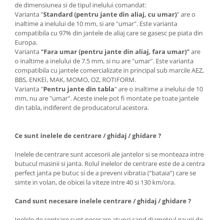
de dimensiunea si de tipul inelului comandat:
Varianta "
Standard (pentru jante din aliaj, cu umar)
" are o
inaltime a inelului de 10 mm, si are "umar". Este varianta
compatibila cu 97% din jantele de aliaj care se gasesc pe piata din
Europa.
Varianta
"Fara umar (pentru jante din aliaj, fara umar)"
are
o inaltime a inelului de 7.5 mm, si nu are "umar". Este varianta
compatibila cu jantele comercializate in principal sub marcile AEZ,
BBS, ENKEI, MAK, MOMO, OZ, ROTIFORM.
Varianta "
Pentru jante din tabla
" are o inaltime a inelului de 10
mm, nu are "umar". Aceste inele pot fi montate pe toate jantele
din tabla, indiferent de producatorul acestora.
Ce sunt inelele de centrare / ghidaj / ghidare ?
Inelele de centrare sunt accesorii ale jantelor si se monteaza intre
butucul masinii si janta. Rolul inelelor de centrare este de a centra
perfect janta pe butuc si de a preveni vibratia (“bataia”) care se
simte in volan, de obicei la viteze intre 40 si 130 km/ora.
Cand sunt necesare inelele centrare / ghidaj / ghidare ?
Inelele de centrare sunt necesare atunci cand diametrul gaurii de