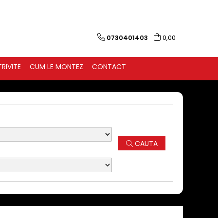
0730401403
0,00
RIVITE
CUM LE MONTEZ
CONTACT
CAUTA