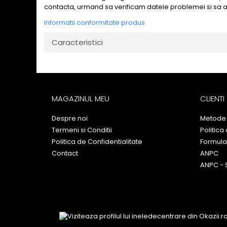
contacta, urmand sa verificam datele problemei si sa 
Informatii conformitate produs
Caracteristici
MAGAZINUL MEU
CLIENTI
Despre noi
Metode 
Termeni si Conditii
Politica
Politica de Confidentialitate
Formula
Contact
ANPC
ANPC - 