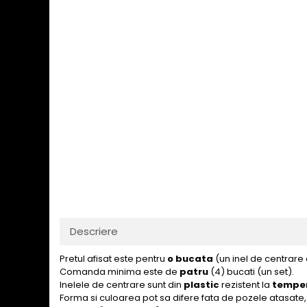
Descriere
Pretul afisat este pentru
o bucata
(un inel de centrare
Comanda minima este de
patru
(4) bucati (un set).
Inelele de centrare sunt din
plastic
rezistent la
temper
Forma si culoarea pot sa difere fata de pozele atasate, 