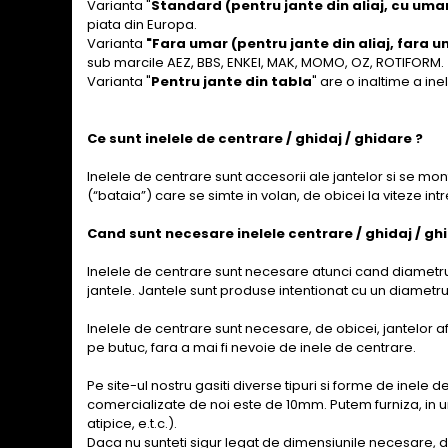
Varianta "
Standard (pentru jante din aliaj, cu uma
piata din Europa.
Varianta
"Fara umar (pentru jante din aliaj, fara u
sub marcile AEZ, BBS, ENKEI, MAK, MOMO, OZ, ROTIFORM.
Varianta "
Pentru jante din tabla
" are o inaltime a in
Ce sunt inelele de centrare / ghidaj / ghidare ?
Inelele de centrare sunt accesorii ale jantelor si se mon
(“bataia”) care se simte in volan, de obicei la viteze int
Cand sunt necesare inelele centrare / ghidaj / gh
Inelele de centrare sunt necesare atunci cand diametrul
jantele. Jantele sunt produse intentionat cu un diametr
Inelele de centrare sunt necesare, de obicei, jantelor a
pe butuc, fara a mai fi nevoie de inele de centrare.
Pe site-ul nostru gasiti diverse tipuri si forme de inele 
comercializate de noi este de 10mm. Putem furniza, in u
atipice, e.t.c.).
Daca nu sunteti sigur legat de dimensiunile necesare, d