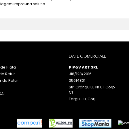
alegem impreuna solutia.
DATE COMERCIALE
de Plata
PIP&V ART SRL
 de Retur
J18/128/2016
r de Retur
35614801
Str. Crângului, Nr.61, Corp
C1
SAL
Targu Jiu, Gorj