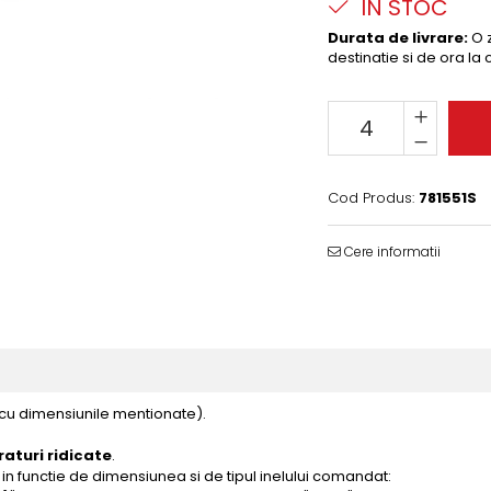
IN STOC
Durata de livrare:
O z
destinatie si de ora la
Cod Produs:
781551S
Cere informatii
 cu dimensiunile mentionate).
aturi ridicate
.
in functie de dimensiunea si de tipul inelului comandat: