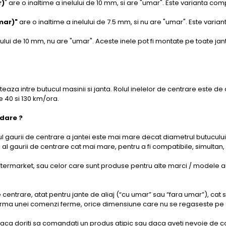
r)
" are o inaltime a inelului de 10 mm, si are "umar". Este varianta co
mar)"
are o inaltime a inelului de 7.5 mm, si nu are "umar". Este varia
elului de 10 mm, nu are "umar". Aceste inele pot fi montate pe toate ja
teaza intre butucul masinii si janta. Rolul inelelor de centrare este de
re 40 si 130 km/ora.
idare ?
 gaurii de centrare a jantei este mai mare decat diametrul butucului
u al gaurii de centrare cat mai mare, pentru a fi compatibile, simult
ftermarket, sau celor care sunt produse pentru alte marci / modele au
de centrare, atat pentru jante de aliaj (“cu umar” sau “fara umar”), cat 
rma unei comenzi ferme, orice dimensiune care nu se regaseste pe site,
aca doriti sa comandati un produs atipic sau daca aveti nevoie de con