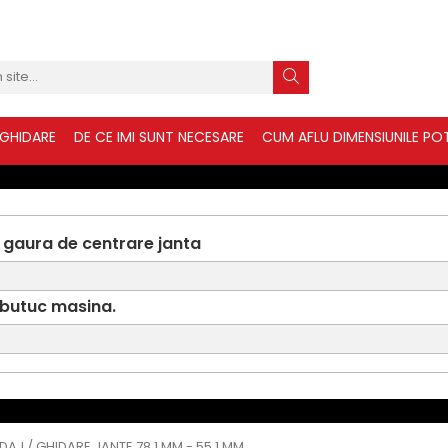
 GHIDARE
DE CE IMI SUNT NECESARE
CUM AFLU DIMENSIUNILE POT
 gaura de centrare janta
 butuc masina.
IDAJ / GHIDARE JANTE 78.1 MM - 55.1 MM