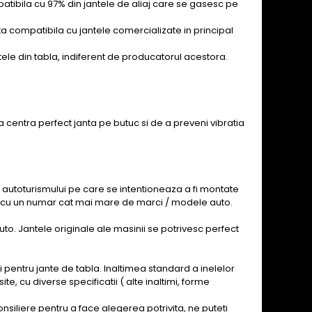
mpatibila cu 97% din jantele de aliaj care se gasesc pe
nta compatibila cu jantele comercializate in principal
ntele din tabla, indiferent de producatorul acestora.
 a centra perfect janta pe butuc si de a preveni vibratia
 autoturismului pe care se intentioneaza a fi montate
an, cu un numar cat mai mare de marci / modele auto.
to. Jantele originale ale masinii se potrivesc perfect
si pentru jante de tabla. Inaltimea standard a inelelor
 cu diverse specificatii ( alte inaltimi, forme
siliere pentru a face alegerea potrivita, ne puteti