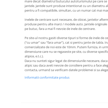
mare decat diametrul butucului autoturismului pe care se 
jantele. Jantele sunt produse intentionat cu un diametru al
pentru a fi compatibile, simultan, cu un numar cat mai ma
Inelele de centrare sunt necesare, de obicei, jantelor after
produse pentru alte marci / modele auto. Jantele originale 
pe butuc, fara a mai fi nevoie de inele de centrare.
Pe site-ul nostru gasiti diverse tipuri si forme de inele de c
(“cu umar” sau “fara umar”), cat si pentru jante de tabla. I
comercializate de noi este de 10mm. Putem furniza, in urm
dimensiune care nu se regaseste pe site, cu diverse specifica
atipice, e.t.c.).
Daca nu sunteti sigur legat de dimensiunile necesare, dac
atipic sau daca aveti nevoie de consiliere pentru a face aleg
contacta, urmand sa verificam datele problemei si sa aleg
Informatii conformitate produs