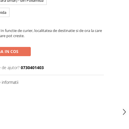
 fara umar) - din Poliamida
mida
In functie de curier, localitatea de destinatie si de ora la care
are pot creste.
A IN COS
e de ajutor?
0730401403
informatii