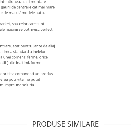
intentioneaza a fi montate
 gaurii de centrare cat mai mare,
re de marci / modele auto.
market, sau celor care sunt
ale masinii se potrivesc perfect
entrare, atat pentru jante de aliaj
naltimea standard a inelelor
a unei comenzi ferme, orice
tii ( alte inaltimi, forme
a doriti sa comandati un produs
erea potrivita, ne puteti
em impreuna solutia.
PRODUSE SIMILARE