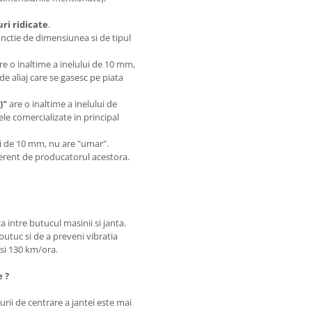
i ridicate
.
unctie de dimensiunea si de tipul
are o inaltime a inelului de 10 mm,
de aliaj care se gasesc pe piata
)"
are o inaltime a inelului de
le comercializate in principal
.
lui de 10 mm, nu are "umar".
iferent de producatorul acestora.
a intre butucul masinii si janta.
butuc si de a preveni vibratia
0 si 130 km/ora.
e ?
rii de centrare a jantei este mai