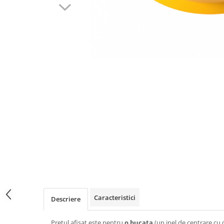
Caracteristici
Descriere
Pretul afisat este pentru
o bucata
(un inel de centrare cu