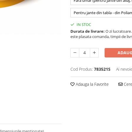
Fara umar (pentru jante din aliaj,
Pentru jante din tabla - din Polia
IN STOC
Durata de livrare:
O zi lucratoare. 
este plasata comanda, timpii de livr
ADAUG
Cod Produs:
783521S
Ai nevoi
Adauga la Favorite
Cere 
 dimensiunile mentionate).