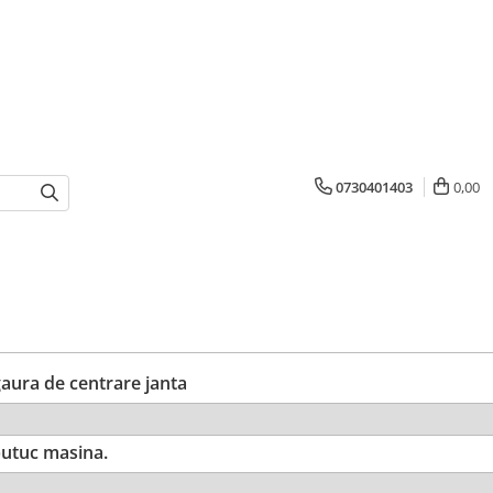
0730401403
0,00
ura de centrare janta
utuc masina.