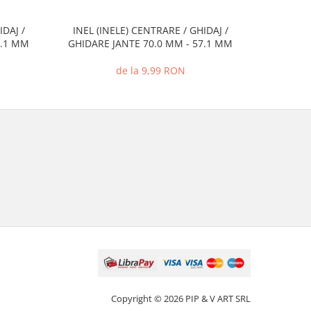
IDAJ /
INEL (INELE) CENTRARE / GHIDAJ /
INEL (I
7.1 MM
GHIDARE JANTE 70.0 MM - 57.1 MM
GHIDARE
de la 9,99 RON
Copyright © 2026 PIP & V ART SRL