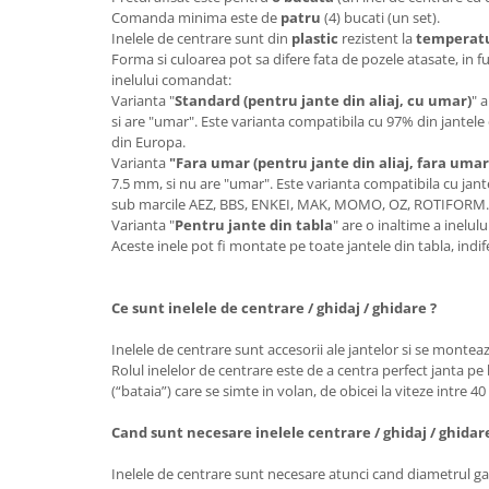
Comanda minima este de
patru
(4) bucati (un set).
Inelele de centrare sunt din
plastic
rezistent la
temperatur
Forma si culoarea pot sa difere fata de pozele atasate, in f
inelului comandat:
Varianta "
Standard (pentru jante din aliaj, cu umar)
" 
si are "umar". Este varianta compatibila cu 97% din jantele 
din Europa.
Varianta
"Fara umar (pentru jante din aliaj, fara umar
7.5 mm, si nu are "umar". Este varianta compatibila cu jante
sub marcile AEZ, BBS, ENKEI, MAK, MOMO, OZ, ROTIFORM
Varianta "
Pentru jante din tabla
" are o inaltime a inelu
Aceste inele pot fi montate pe toate jantele din tabla, ind
Ce sunt inelele de centrare / ghidaj / ghidare ?
Inelele de centrare sunt accesorii ale jantelor si se monteaz
Rolul inelelor de centrare este de a centra perfect janta pe 
(“bataia”) care se simte in volan, de obicei la viteze intre 4
Cand sunt necesare inelele centrare / ghidaj / ghidar
Inelele de centrare sunt necesare atunci cand diametrul gau