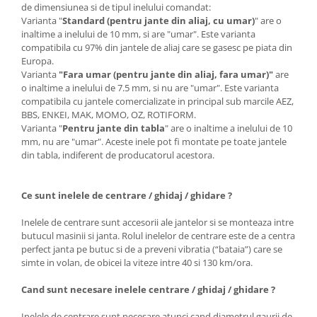
de dimensiunea si de tipul inelului comandat:
Varianta "
Standard (pentru jante din aliaj, cu umar)
" are o
inaltime a inelului de 10 mm, si are "umar". Este varianta
compatibila cu 97% din jantele de aliaj care se gasesc pe piata din
Europa.
Varianta
"Fara umar (pentru jante din aliaj, fara umar)"
are
o inaltime a inelului de 7.5 mm, si nu are "umar". Este varianta
compatibila cu jantele comercializate in principal sub marcile AEZ,
BBS, ENKEI, MAK, MOMO, OZ, ROTIFORM.
Varianta "
Pentru jante din tabla
" are o inaltime a inelului de 10
mm, nu are "umar". Aceste inele pot fi montate pe toate jantele
din tabla, indiferent de producatorul acestora.
Ce sunt inelele de centrare / ghidaj / ghidare ?
Inelele de centrare sunt accesorii ale jantelor si se monteaza intre
butucul masinii si janta. Rolul inelelor de centrare este de a centra
perfect janta pe butuc si de a preveni vibratia (“bataia”) care se
simte in volan, de obicei la viteze intre 40 si 130 km/ora.
Cand sunt necesare inelele centrare / ghidaj / ghidare ?
Inelele de centrare sunt necesare atunci cand diametrul gaurii de