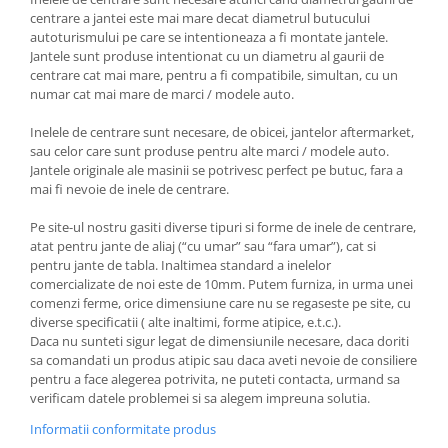
centrare a jantei este mai mare decat diametrul butucului
autoturismului pe care se intentioneaza a fi montate jantele.
Jantele sunt produse intentionat cu un diametru al gaurii de
centrare cat mai mare, pentru a fi compatibile, simultan, cu un
numar cat mai mare de marci / modele auto.
Inelele de centrare sunt necesare, de obicei, jantelor aftermarket,
sau celor care sunt produse pentru alte marci / modele auto.
Jantele originale ale masinii se potrivesc perfect pe butuc, fara a
mai fi nevoie de inele de centrare.
Pe site-ul nostru gasiti diverse tipuri si forme de inele de centrare,
atat pentru jante de aliaj (“cu umar” sau “fara umar”), cat si
pentru jante de tabla. Inaltimea standard a inelelor
comercializate de noi este de 10mm. Putem furniza, in urma unei
comenzi ferme, orice dimensiune care nu se regaseste pe site, cu
diverse specificatii ( alte inaltimi, forme atipice, e.t.c.).
Daca nu sunteti sigur legat de dimensiunile necesare, daca doriti
sa comandati un produs atipic sau daca aveti nevoie de consiliere
pentru a face alegerea potrivita, ne puteti contacta, urmand sa
verificam datele problemei si sa alegem impreuna solutia.
Informatii conformitate produs