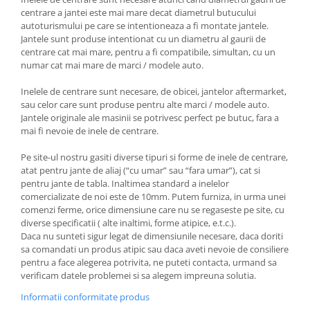
centrare a jantei este mai mare decat diametrul butucului
autoturismului pe care se intentioneaza a fi montate jantele.
Jantele sunt produse intentionat cu un diametru al gaurii de
centrare cat mai mare, pentru a fi compatibile, simultan, cu un
numar cat mai mare de marci / modele auto.
Inelele de centrare sunt necesare, de obicei, jantelor aftermarket,
sau celor care sunt produse pentru alte marci / modele auto.
Jantele originale ale masinii se potrivesc perfect pe butuc, fara a
mai fi nevoie de inele de centrare.
Pe site-ul nostru gasiti diverse tipuri si forme de inele de centrare,
atat pentru jante de aliaj (“cu umar” sau “fara umar”), cat si
pentru jante de tabla. Inaltimea standard a inelelor
comercializate de noi este de 10mm. Putem furniza, in urma unei
comenzi ferme, orice dimensiune care nu se regaseste pe site, cu
diverse specificatii ( alte inaltimi, forme atipice, e.t.c.).
Daca nu sunteti sigur legat de dimensiunile necesare, daca doriti
sa comandati un produs atipic sau daca aveti nevoie de consiliere
pentru a face alegerea potrivita, ne puteti contacta, urmand sa
verificam datele problemei si sa alegem impreuna solutia.
Informatii conformitate produs