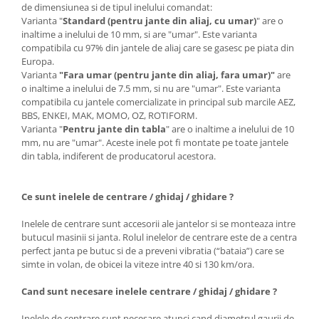
de dimensiunea si de tipul inelului comandat:
Varianta "
Standard (pentru jante din aliaj, cu umar)
" are o
inaltime a inelului de 10 mm, si are "umar". Este varianta
compatibila cu 97% din jantele de aliaj care se gasesc pe piata din
Europa.
Varianta
"Fara umar (pentru jante din aliaj, fara umar)"
are
o inaltime a inelului de 7.5 mm, si nu are "umar". Este varianta
compatibila cu jantele comercializate in principal sub marcile AEZ,
BBS, ENKEI, MAK, MOMO, OZ, ROTIFORM.
Varianta "
Pentru jante din tabla
" are o inaltime a inelului de 10
mm, nu are "umar". Aceste inele pot fi montate pe toate jantele
din tabla, indiferent de producatorul acestora.
Ce sunt inelele de centrare / ghidaj / ghidare ?
Inelele de centrare sunt accesorii ale jantelor si se monteaza intre
butucul masinii si janta. Rolul inelelor de centrare este de a centra
perfect janta pe butuc si de a preveni vibratia (“bataia”) care se
simte in volan, de obicei la viteze intre 40 si 130 km/ora.
Cand sunt necesare inelele centrare / ghidaj / ghidare ?
Inelele de centrare sunt necesare atunci cand diametrul gaurii de