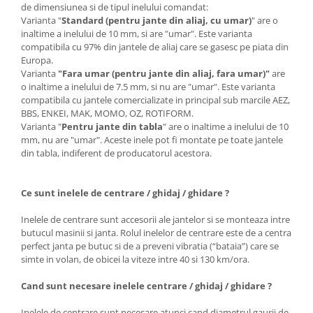
de dimensiunea si de tipul inelului comandat:
Varianta "
Standard (pentru jante din aliaj, cu umar)
" are o
inaltime a inelului de 10 mm, si are "umar". Este varianta
compatibila cu 97% din jantele de aliaj care se gasesc pe piata din
Europa.
Varianta
"Fara umar (pentru jante din aliaj, fara umar)"
are
o inaltime a inelului de 7.5 mm, si nu are "umar". Este varianta
compatibila cu jantele comercializate in principal sub marcile AEZ,
BBS, ENKEI, MAK, MOMO, OZ, ROTIFORM.
Varianta "
Pentru jante din tabla
" are o inaltime a inelului de 10
mm, nu are "umar". Aceste inele pot fi montate pe toate jantele
din tabla, indiferent de producatorul acestora.
Ce sunt inelele de centrare / ghidaj / ghidare ?
Inelele de centrare sunt accesorii ale jantelor si se monteaza intre
butucul masinii si janta. Rolul inelelor de centrare este de a centra
perfect janta pe butuc si de a preveni vibratia (“bataia”) care se
simte in volan, de obicei la viteze intre 40 si 130 km/ora.
Cand sunt necesare inelele centrare / ghidaj / ghidare ?
Inelele de centrare sunt necesare atunci cand diametrul gaurii de