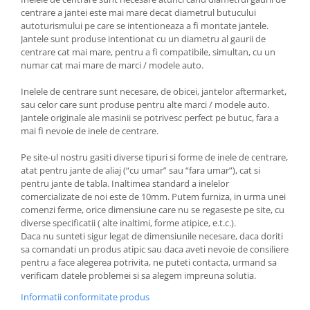
centrare a jantei este mai mare decat diametrul butucului
autoturismului pe care se intentioneaza a fi montate jantele.
Jantele sunt produse intentionat cu un diametru al gaurii de
centrare cat mai mare, pentru a fi compatibile, simultan, cu un
numar cat mai mare de marci / modele auto.
Inelele de centrare sunt necesare, de obicei, jantelor aftermarket,
sau celor care sunt produse pentru alte marci / modele auto.
Jantele originale ale masinii se potrivesc perfect pe butuc, fara a
mai fi nevoie de inele de centrare.
Pe site-ul nostru gasiti diverse tipuri si forme de inele de centrare,
atat pentru jante de aliaj (“cu umar” sau “fara umar”), cat si
pentru jante de tabla. Inaltimea standard a inelelor
comercializate de noi este de 10mm. Putem furniza, in urma unei
comenzi ferme, orice dimensiune care nu se regaseste pe site, cu
diverse specificatii ( alte inaltimi, forme atipice, e.t.c.).
Daca nu sunteti sigur legat de dimensiunile necesare, daca doriti
sa comandati un produs atipic sau daca aveti nevoie de consiliere
pentru a face alegerea potrivita, ne puteti contacta, urmand sa
verificam datele problemei si sa alegem impreuna solutia.
Informatii conformitate produs