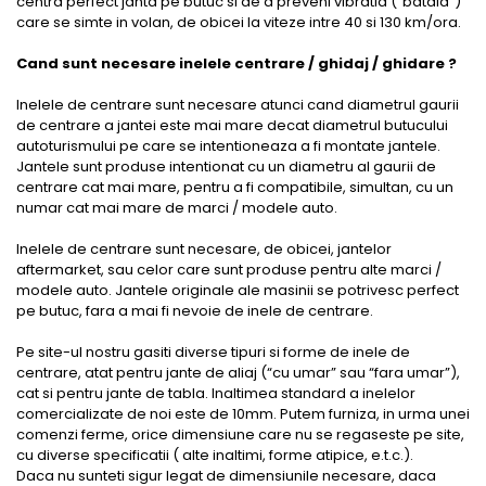
centra perfect janta pe butuc si de a preveni vibratia (“bataia”)
care se simte in volan, de obicei la viteze intre 40 si 130 km/ora.
Cand sunt necesare inelele centrare / ghidaj / ghidare ?
Inelele de centrare sunt necesare atunci cand diametrul gaurii
de centrare a jantei este mai mare decat diametrul butucului
autoturismului pe care se intentioneaza a fi montate jantele.
Jantele sunt produse intentionat cu un diametru al gaurii de
centrare cat mai mare, pentru a fi compatibile, simultan, cu un
numar cat mai mare de marci / modele auto.
Inelele de centrare sunt necesare, de obicei, jantelor
aftermarket, sau celor care sunt produse pentru alte marci /
modele auto. Jantele originale ale masinii se potrivesc perfect
pe butuc, fara a mai fi nevoie de inele de centrare.
Pe site-ul nostru gasiti diverse tipuri si forme de inele de
centrare, atat pentru jante de aliaj (“cu umar” sau “fara umar”),
cat si pentru jante de tabla. Inaltimea standard a inelelor
comercializate de noi este de 10mm. Putem furniza, in urma unei
comenzi ferme, orice dimensiune care nu se regaseste pe site,
cu diverse specificatii ( alte inaltimi, forme atipice, e.t.c.).
Daca nu sunteti sigur legat de dimensiunile necesare, daca