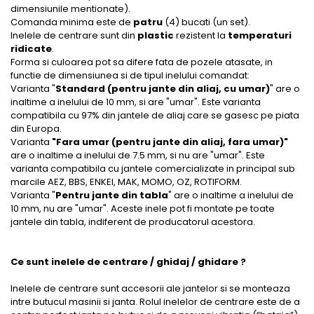
dimensiunile mentionate).
Comanda minima este de
patru
(4) bucati (un set).
Inelele de centrare sunt din
plastic
rezistent la
temperaturi
ridicate
.
Forma si culoarea pot sa difere fata de pozele atasate, in
functie de dimensiunea si de tipul inelului comandat:
Varianta "
Standard (pentru jante din aliaj, cu umar)
" are o
inaltime a inelului de 10 mm, si are "umar". Este varianta
compatibila cu 97% din jantele de aliaj care se gasesc pe piata
din Europa.
Varianta
"Fara umar (pentru jante din aliaj, fara umar)"
are o inaltime a inelului de 7.5 mm, si nu are "umar". Este
varianta compatibila cu jantele comercializate in principal sub
marcile AEZ, BBS, ENKEI, MAK, MOMO, OZ, ROTIFORM.
Varianta "
Pentru jante din tabla
" are o inaltime a inelului de
10 mm, nu are "umar". Aceste inele pot fi montate pe toate
jantele din tabla, indiferent de producatorul acestora.
Ce sunt inelele de centrare / ghidaj / ghidare ?
Inelele de centrare sunt accesorii ale jantelor si se monteaza
intre butucul masinii si janta. Rolul inelelor de centrare este de a