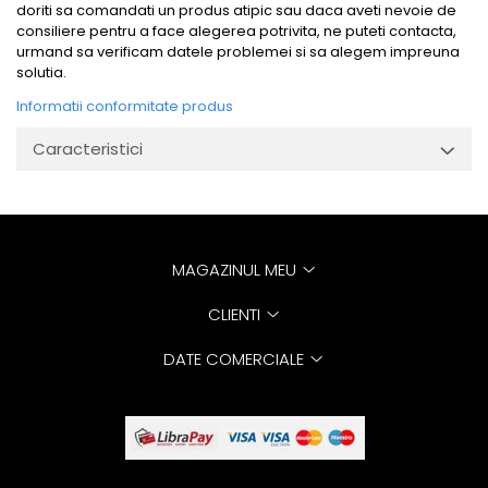
doriti sa comandati un produs atipic sau daca aveti nevoie de
consiliere pentru a face alegerea potrivita, ne puteti contacta,
urmand sa verificam datele problemei si sa alegem impreuna
solutia.
Informatii conformitate produs
Caracteristici
MAGAZINUL MEU
CLIENTI
DATE COMERCIALE