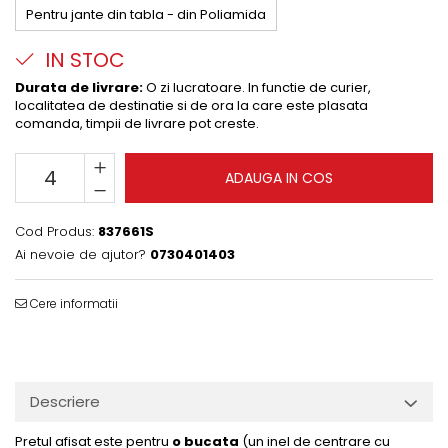
Pentru jante din tabla - din Poliamida
IN STOC
Durata de livrare:
O zi lucratoare. In functie de curier,
localitatea de destinatie si de ora la care este plasata
comanda, timpii de livrare pot creste.
ADAUGA IN COS
Cod Produs:
837661S
Ai nevoie de ajutor?
0730401403
Cere informatii
Descriere
Pretul afisat este pentru
o bucata
(un inel de centrare cu