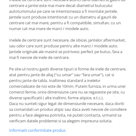
centrare a jantei este mai mare decat diametrul butucului
autoturismului pe care se intentioneaza a fi montate jantele.
Jantele sunt produse intentionat cu un diametru al gaurii de
centrare cat mai mare, pentru a fi compatibile, simultan, cu un
numar cat mai mare de marci / modele auto.
Inelele de centrare sunt necesare, de obicei, jantelor aftermarket,
sau celor care sunt produse pentru alte marci / modele auto.
Jantele originale ale masinii se potrivesc perfect pe butuc, fara a
mai fi nevoie de inele de centrare.
Pe site-ul nostru gasiti diverse tipuri si forme de inele de centrare,
atat pentru jante de aliaj (“cu umar” sau “fara umar”), cat si
pentru jante de tabla. Inaltimea standard a inelelor
comercializate de noi este de 10mm. Putem furniza, in urma unei
comenzi ferme, orice dimensiune care nu se regaseste pe site, cu
diverse specificatii ( alte inaltimi, forme atipice, e.t.c.).
Daca nu sunteti sigur legat de dimensiunile necesare, daca doriti
sa comandati un produs atipic sau daca aveti nevoie de consiliere
pentru a face alegerea potrivita, ne puteti contacta, urmand sa
verificam datele problemei si sa alegem impreuna solutia.
Informatii conformitate produs