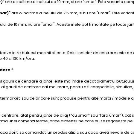
r)
" are o inaltime a inelului de 10 mm, si are "umar". Este varianta co
mar)"
are o inaltime a inelului de 7.5 mm, si nu are "umar". Este varia
elului de 10 mm, nu are "umar". Aceste inele pot fi montate pe toate ja
teaza intre butucul masinii si janta. Rolul inelelor de centrare este de
re 40 si 130 km/ora.
idare ?
 gaurii de centrare a jantei este mai mare decat diametrul butucului
u al gaurii de centrare cat mai mare, pentru a fi compatibile, simult
ftermarket, sau celor care sunt produse pentru alte marci / modele au
de centrare, atat pentru jante de aliaj (“cu umar” sau “fara umar”), cat 
rma unei comenzi ferme, orice dimensiune care nu se regaseste pe site,
aca doriti sa comandati un produs atipic sau daca aveti nevoie de con