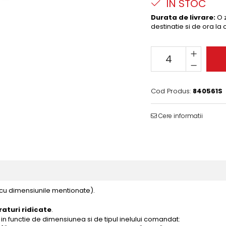
IN STOC
Durata de livrare:
O z
destinatie si de ora la
Cod Produs:
840561S
Cere informatii
 cu dimensiunile mentionate).
aturi ridicate
.
in functie de dimensiunea si de tipul inelului comandat: