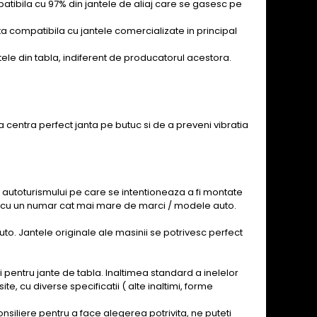
mpatibila cu 97% din jantele de aliaj care se gasesc pe
nta compatibila cu jantele comercializate in principal
ntele din tabla, indiferent de producatorul acestora.
 a centra perfect janta pe butuc si de a preveni vibratia
 autoturismului pe care se intentioneaza a fi montate
an, cu un numar cat mai mare de marci / modele auto.
to. Jantele originale ale masinii se potrivesc perfect
si pentru jante de tabla. Inaltimea standard a inelelor
 cu diverse specificatii ( alte inaltimi, forme
siliere pentru a face alegerea potrivita, ne puteti