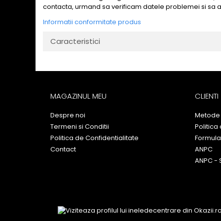
contacta, urmand sa verificam datele problemei si sa 
Informatii conformitate produs
Caracteristici
MAGAZINUL MEU
CLIENTI
Despre noi
Metode 
Termeni si Conditii
Politica
Politica de Confidentialitate
Formula
Contact
ANPC
ANPC - 