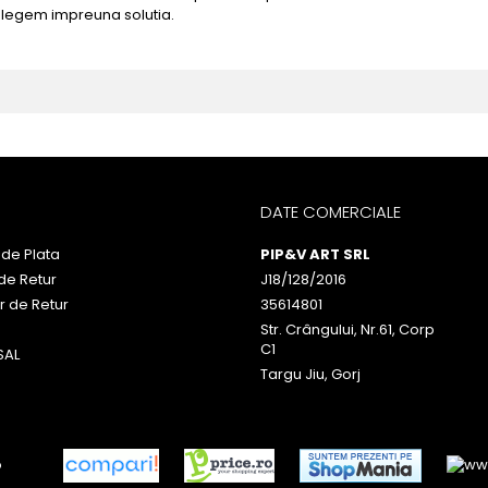
alegem impreuna solutia.
DATE COMERCIALE
de Plata
PIP&V ART SRL
 de Retur
J18/128/2016
r de Retur
35614801
Str. Crângului, Nr.61, Corp
C1
SAL
Targu Jiu, Gorj