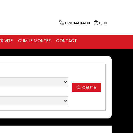
0730401403
0,00
RIVITE
CUM LE MONTEZ
CONTACT
CAUTA