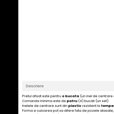
Descriere
Pretul afisat este pentru
o bucata
(un inel de centrare
Comanda minima este de
patru
(4) bucati (un set).
Inelele de centrare sunt din
plastic
rezistent la
temper
Forma si culoarea pot sa difere fata de pozele atasate, 