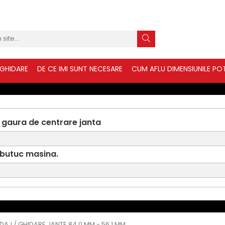
 GHIDARE
DE CE IMI SUNT NECESARE
CUM AFLU DIMENSIUNILE POT
 gaura de centrare janta
 butuc masina.
IDAJ / GHIDARE JANTE 84.0 MM - 56.1 MM