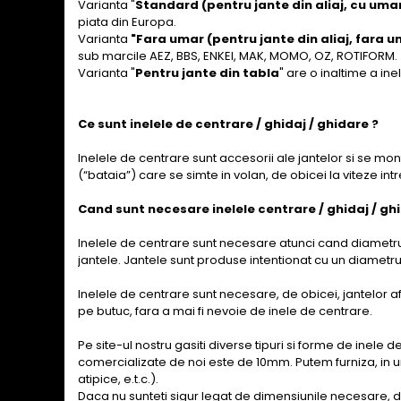
Varianta "
Standard (pentru jante din aliaj, cu uma
piata din Europa.
Varianta
"Fara umar (pentru jante din aliaj, fara u
sub marcile AEZ, BBS, ENKEI, MAK, MOMO, OZ, ROTIFORM.
Varianta "
Pentru jante din tabla
" are o inaltime a in
Ce sunt inelele de centrare / ghidaj / ghidare ?
Inelele de centrare sunt accesorii ale jantelor si se mon
(“bataia”) care se simte in volan, de obicei la viteze int
Cand sunt necesare inelele centrare / ghidaj / gh
Inelele de centrare sunt necesare atunci cand diametrul
jantele. Jantele sunt produse intentionat cu un diametr
Inelele de centrare sunt necesare, de obicei, jantelor a
pe butuc, fara a mai fi nevoie de inele de centrare.
Pe site-ul nostru gasiti diverse tipuri si forme de inele 
comercializate de noi este de 10mm. Putem furniza, in u
atipice, e.t.c.).
Daca nu sunteti sigur legat de dimensiunile necesare, d