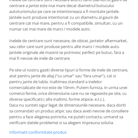
centrare a jantei este mai mare decat diametrul butucului
autoturismului pe care se intentioneaza a fi montate jantele.
Jantele sunt produse intentionat cu un diametru al gaurii de
centrare cat mai mare, pentru a fi compatibile, simultan, cu un
numar cat mai mare de marci / modele auto.
Inelele de centrare sunt necesare, de obicei, jantelor aftermarket,
sau celor care sunt produse pentru alte marci / modele auto.
Jantele originale ale masinii se potrivesc perfect pe butuc, fara a
mai fi nevoie de inele de centrare.
Pe site-ul nostru gasiti diverse tipuri si forme de inele de centrare,
atat pentru jante de aliaj (“cu umar” sau “fara umar”), cat si
pentru jante de tabla. Inaltimea standard a inelelor
comercializate de noi este de 10mm. Putem furniza, in urma unei
comenzi ferme, orice dimensiune care nu se regaseste pe site, cu
diverse specificatii ( alte inaltimi, forme atipice, e.t.c.).
Daca nu sunteti sigur legat de dimensiunile necesare, daca doriti
sa comandati un produs atipic sau daca aveti nevoie de consiliere
pentru a face alegerea potrivita, ne puteti contacta, urmand sa
verificam datele problemei si sa alegem impreuna solutia.
Informatii conformitate produs