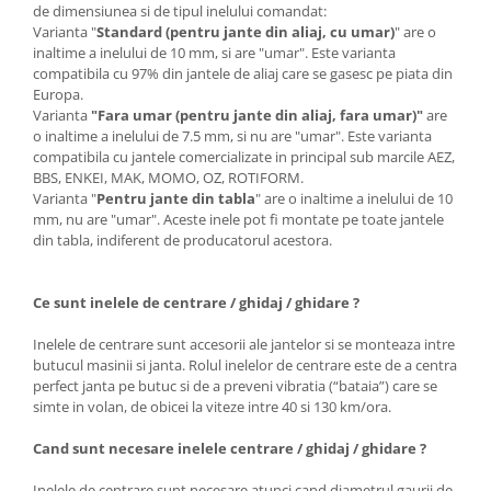
de dimensiunea si de tipul inelului comandat:
Varianta "
Standard (pentru jante din aliaj, cu umar)
" are o
inaltime a inelului de 10 mm, si are "umar". Este varianta
compatibila cu 97% din jantele de aliaj care se gasesc pe piata din
Europa.
Varianta
"Fara umar (pentru jante din aliaj, fara umar)"
are
o inaltime a inelului de 7.5 mm, si nu are "umar". Este varianta
compatibila cu jantele comercializate in principal sub marcile AEZ,
BBS, ENKEI, MAK, MOMO, OZ, ROTIFORM.
Varianta "
Pentru jante din tabla
" are o inaltime a inelului de 10
mm, nu are "umar". Aceste inele pot fi montate pe toate jantele
din tabla, indiferent de producatorul acestora.
Ce sunt inelele de centrare / ghidaj / ghidare ?
Inelele de centrare sunt accesorii ale jantelor si se monteaza intre
butucul masinii si janta. Rolul inelelor de centrare este de a centra
perfect janta pe butuc si de a preveni vibratia (“bataia”) care se
simte in volan, de obicei la viteze intre 40 si 130 km/ora.
Cand sunt necesare inelele centrare / ghidaj / ghidare ?
Inelele de centrare sunt necesare atunci cand diametrul gaurii de