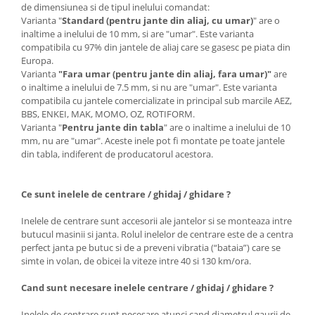
de dimensiunea si de tipul inelului comandat:
Varianta "
Standard (pentru jante din aliaj, cu umar)
" are o
inaltime a inelului de 10 mm, si are "umar". Este varianta
compatibila cu 97% din jantele de aliaj care se gasesc pe piata din
Europa.
Varianta
"Fara umar (pentru jante din aliaj, fara umar)"
are
o inaltime a inelului de 7.5 mm, si nu are "umar". Este varianta
compatibila cu jantele comercializate in principal sub marcile AEZ,
BBS, ENKEI, MAK, MOMO, OZ, ROTIFORM.
Varianta "
Pentru jante din tabla
" are o inaltime a inelului de 10
mm, nu are "umar". Aceste inele pot fi montate pe toate jantele
din tabla, indiferent de producatorul acestora.
Ce sunt inelele de centrare / ghidaj / ghidare ?
Inelele de centrare sunt accesorii ale jantelor si se monteaza intre
butucul masinii si janta. Rolul inelelor de centrare este de a centra
perfect janta pe butuc si de a preveni vibratia (“bataia”) care se
simte in volan, de obicei la viteze intre 40 si 130 km/ora.
Cand sunt necesare inelele centrare / ghidaj / ghidare ?
Inelele de centrare sunt necesare atunci cand diametrul gaurii de