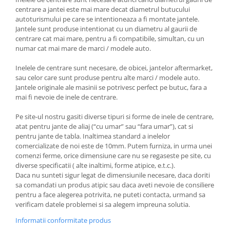
centrare a jantei este mai mare decat diametrul butucului
autoturismului pe care se intentioneaza a fi montate jantele.
Jantele sunt produse intentionat cu un diametru al gaurii de
centrare cat mai mare, pentru a fi compatibile, simultan, cu un
numar cat mai mare de marci / modele auto.
Inelele de centrare sunt necesare, de obicei, jantelor aftermarket,
sau celor care sunt produse pentru alte marci / modele auto.
Jantele originale ale masinii se potrivesc perfect pe butuc, fara a
mai fi nevoie de inele de centrare.
Pe site-ul nostru gasiti diverse tipuri si forme de inele de centrare,
atat pentru jante de aliaj (“cu umar” sau “fara umar”), cat si
pentru jante de tabla. Inaltimea standard a inelelor
comercializate de noi este de 10mm. Putem furniza, in urma unei
comenzi ferme, orice dimensiune care nu se regaseste pe site, cu
diverse specificatii ( alte inaltimi, forme atipice, e.t.c.).
Daca nu sunteti sigur legat de dimensiunile necesare, daca doriti
sa comandati un produs atipic sau daca aveti nevoie de consiliere
pentru a face alegerea potrivita, ne puteti contacta, urmand sa
verificam datele problemei si sa alegem impreuna solutia.
Informatii conformitate produs