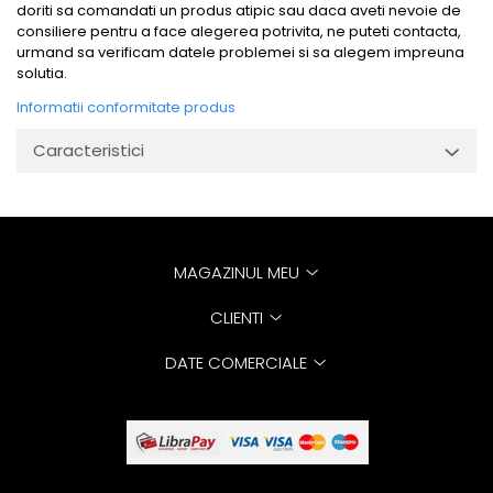
doriti sa comandati un produs atipic sau daca aveti nevoie de
consiliere pentru a face alegerea potrivita, ne puteti contacta,
urmand sa verificam datele problemei si sa alegem impreuna
solutia.
Informatii conformitate produs
Caracteristici
MAGAZINUL MEU
CLIENTI
DATE COMERCIALE