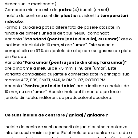
dimensiunile mentionate).
Comanda minima este de
patru
(4) bucati (un set).
Inelele de centrare sunt din
plastic
rezistent la
temperaturi
ridicate
.
Forma si culoarea pot sa difere fata de pozele atasate, in
functie de dimensiunea si de tipul inelului comandat:
Varianta "
Standard (pentru jante din aliaj, cu umar)
" are o
inaltime a inelului de 10 mm, si are "umar". Este varianta
compatibila cu 97% din jantele de aliaj care se gasesc pe piata
din Europa.
Varianta
"Fara umar (pentru jante din aliaj, fara umar)"
are o inaltime a inelului de 7.5 mm, si nu are "umar". Este
varianta compatibila cu jantele comercializate in principal sub
marcile AEZ, BBS, ENKEI, MAK, MOMO, OZ, ROTIFORM.
Varianta "
Pentru jante din tabla
" are o inaltime a inelului de
10 mm, nu are "umar". Aceste inele pot fi montate pe toate
jantele din tabla, indiferent de producatorul acestora.
Ce sunt inelele de centrare / ghidaj / ghidare ?
Inelele de centrare sunt accesorii ale jantelor si se monteaza
intre butucul masinii si janta. Rolul inelelor de centrare este de a