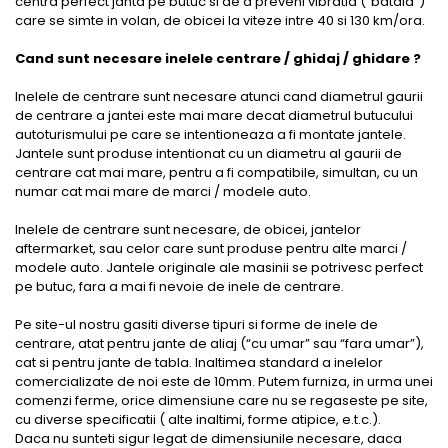
centra perfect janta pe butuc si de a preveni vibratia (“bataia”)
care se simte in volan, de obicei la viteze intre 40 si 130 km/ora.
Cand sunt necesare inelele centrare / ghidaj / ghidare ?
Inelele de centrare sunt necesare atunci cand diametrul gaurii
de centrare a jantei este mai mare decat diametrul butucului
autoturismului pe care se intentioneaza a fi montate jantele.
Jantele sunt produse intentionat cu un diametru al gaurii de
centrare cat mai mare, pentru a fi compatibile, simultan, cu un
numar cat mai mare de marci / modele auto.
Inelele de centrare sunt necesare, de obicei, jantelor
aftermarket, sau celor care sunt produse pentru alte marci /
modele auto. Jantele originale ale masinii se potrivesc perfect
pe butuc, fara a mai fi nevoie de inele de centrare.
Pe site-ul nostru gasiti diverse tipuri si forme de inele de
centrare, atat pentru jante de aliaj (“cu umar” sau “fara umar”),
cat si pentru jante de tabla. Inaltimea standard a inelelor
comercializate de noi este de 10mm. Putem furniza, in urma unei
comenzi ferme, orice dimensiune care nu se regaseste pe site,
cu diverse specificatii ( alte inaltimi, forme atipice, e.t.c.).
Daca nu sunteti sigur legat de dimensiunile necesare, daca