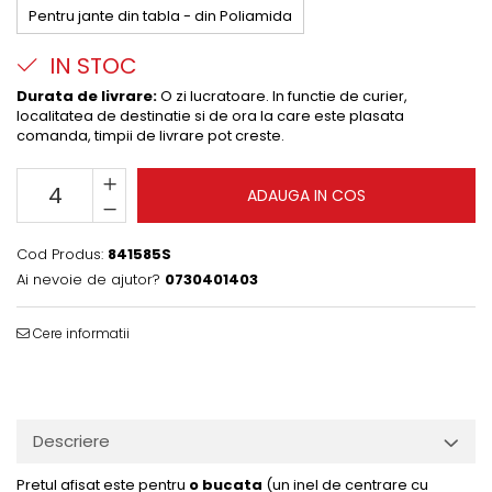
Pentru jante din tabla - din Poliamida
IN STOC
Durata de livrare:
O zi lucratoare. In functie de curier,
localitatea de destinatie si de ora la care este plasata
comanda, timpii de livrare pot creste.
ADAUGA IN COS
Cod Produs:
841585S
Ai nevoie de ajutor?
0730401403
Cere informatii
Descriere
Pretul afisat este pentru
o bucata
(un inel de centrare cu