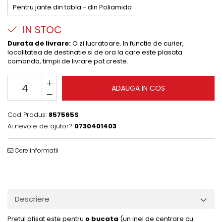
Pentru jante din tabla - din Poliamida
IN STOC
Durata de livrare:
O zi lucratoare. In functie de curier,
localitatea de destinatie si de ora la care este plasata
comanda, timpii de livrare pot creste.
ADAUGA IN COS
Cod Produs:
857565S
Ai nevoie de ajutor?
0730401403
Cere informatii
Descriere
Pretul afisat este pentru
o bucata
(un inel de centrare cu