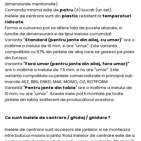
dimensiunile mentionate).
Comanda minima este de
patru
(4) bucati (un set).
Inelele de centrare sunt din
plastic
rezistent la
temperaturi
ridicate
.
Forma si culoarea pot sa difere fata de pozele atasate, in
functie de dimensiunea si de tipul inelului comandat:
Varianta "
Standard (pentru jante din aliaj, cu umar)
" are o
inaltime a inelului de 10 mm, si are "umar". Este varianta
compatibila cu 97% din jantele de aliaj care se gasesc pe piata
din Europa.
Varianta
"Fara umar (pentru jante din aliaj, fara umar)"
are o inaltime a inelului de 7.5 mm, si nu are "umar". Este
varianta compatibila cu jantele comercializate in principal sub
marcile AEZ, BBS, ENKEI, MAK, MOMO, OZ, ROTIFORM.
Varianta "
Pentru jante din tabla
" are o inaltime a inelului de
10 mm, nu are "umar". Aceste inele pot fi montate pe toate
jantele din tabla, indiferent de producatorul acestora.
Ce sunt inelele de centrare / ghidaj / ghidare ?
Inelele de centrare sunt accesorii ale jantelor si se monteaza
intre butucul masinii si janta. Rolul inelelor de centrare este de a