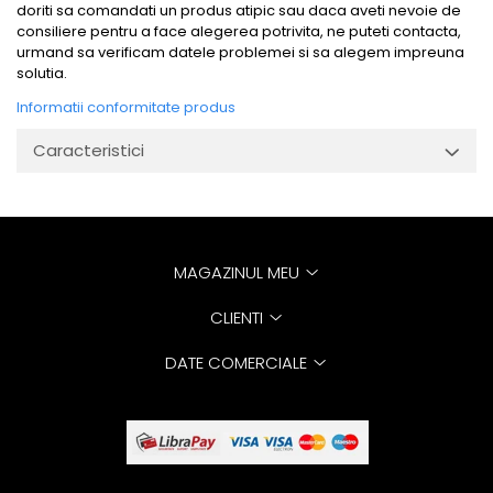
doriti sa comandati un produs atipic sau daca aveti nevoie de
consiliere pentru a face alegerea potrivita, ne puteti contacta,
urmand sa verificam datele problemei si sa alegem impreuna
solutia.
Informatii conformitate produs
Caracteristici
MAGAZINUL MEU
CLIENTI
DATE COMERCIALE