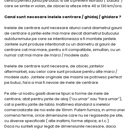
centra perfect janta pe butuc si de a preveni vibratia (“bataia”)
care se simte in volan, de obicei la viteze intre 40 si 130 km/ora.
Cand sunt necesare inelele centrare / ghidaj / ghidare ?
Inelele de centrare sunt necesare atunci cand diametrul gaurii
de centrare a jantei este mai mare decat diametrul butucului
autoturismului pe care se intentioneaza a fi montate jantele.
Jantele sunt produse intentionat cu un diametru al gaurii de
centrare cat mai mare, pentru a fi compatibile, simultan, cu un
numar cat mai mare de marci / modele auto.
Inelele de centrare sunt necesare, de obicei, jantelor
aftermarket, sau celor care sunt produse pentru alte marci /
modele auto. Jantele originale ale masinii se potrivesc perfect
pe butuc, fara a mai fi nevoie de inele de centrare.
Pe site-ul nostru gasiti diverse tipuri si forme de inele de
centrare, atat pentru jante de aliaj (“cu umar” sau “fara umar”),
cat si pentru jante de tabla. Inaltimea standard a inelelor
comercializate de noi este de 10mm. Putem furniza, in urma unei
comenzi ferme, orice dimensiune care nu se regaseste pe site,
cu diverse specificatii ( alte inaltimi, forme atipice, e.t.c.).
Daca nu sunteti sigur legat de dimensiunile necesare, daca