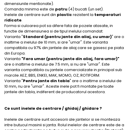
dimensiunile mentionate).
Comanda minima este de
patru
(4) bucati (un set).
Inelele de centrare sunt din
plastic
rezistent la
temperaturi
ridicate
.
Forma si culoarea pot sa difere fata de pozele atasate, in
functie de dimensiunea si de tipul inelului comandat:
Varianta "
Standard (pentru jante din aliaj, cu umar)
" are o
inaltime a inelului de 10 mm, si are "umar". Este varianta
compatibila cu 97% din jantele de aliaj care se gasesc pe piata
din Europa.
Varianta
"Fara umar (pentru jante din aliaj, fara umar)"
are o inaltime a inelului de 7.5 mm, si nu are "umar". Este
varianta compatibila cu jantele comercializate in principal sub
marcile AEZ, BBS, ENKEI, MAK, MOMO, OZ, ROTIFORM.
Varianta "
Pentru jante din tabla
" are o inaltime a inelului de
10 mm, nu are "umar". Aceste inele pot fi montate pe toate
jantele din tabla, indiferent de producatorul acestora.
Ce sunt inelele de centrare / ghidaj / ghidare ?
Inelele de centrare sunt accesorii ale jantelor si se monteaza
intre butucul masinii si janta. Rolul inelelor de centrare este de a