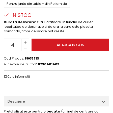
Pentru jante din tabla - din Poliamida
IN STOC
Durata de livrare:
O zi lucratoare. In functie de curier,
localitatea de destinatie si de ora la care este plasata
comanda, timpii de livrare pot creste.
ADAUGA IN COS
Cod Produs:
860571S
Ai nevoie de ajutor?
0730401403
Cere informatii
Descriere
Pretul afisat este pentru
o bucata
(un inel de centrare cu