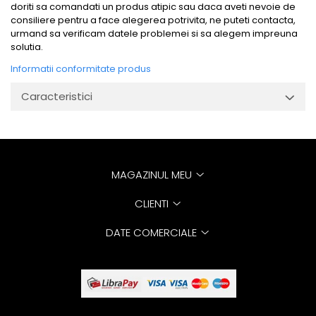
doriti sa comandati un produs atipic sau daca aveti nevoie de
consiliere pentru a face alegerea potrivita, ne puteti contacta,
urmand sa verificam datele problemei si sa alegem impreuna
solutia.
Informatii conformitate produs
Caracteristici
MAGAZINUL MEU
CLIENTI
DATE COMERCIALE