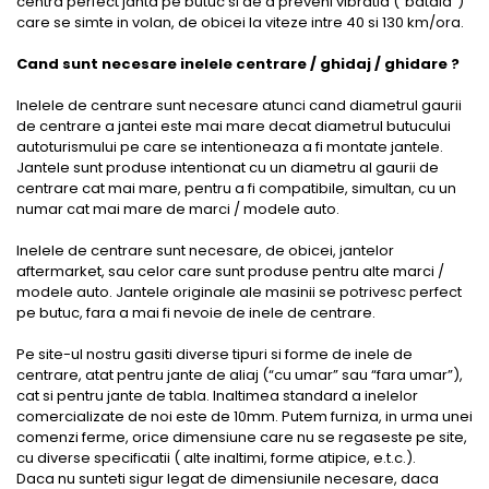
centra perfect janta pe butuc si de a preveni vibratia (“bataia”)
care se simte in volan, de obicei la viteze intre 40 si 130 km/ora.
Cand sunt necesare inelele centrare / ghidaj / ghidare ?
Inelele de centrare sunt necesare atunci cand diametrul gaurii
de centrare a jantei este mai mare decat diametrul butucului
autoturismului pe care se intentioneaza a fi montate jantele.
Jantele sunt produse intentionat cu un diametru al gaurii de
centrare cat mai mare, pentru a fi compatibile, simultan, cu un
numar cat mai mare de marci / modele auto.
Inelele de centrare sunt necesare, de obicei, jantelor
aftermarket, sau celor care sunt produse pentru alte marci /
modele auto. Jantele originale ale masinii se potrivesc perfect
pe butuc, fara a mai fi nevoie de inele de centrare.
Pe site-ul nostru gasiti diverse tipuri si forme de inele de
centrare, atat pentru jante de aliaj (“cu umar” sau “fara umar”),
cat si pentru jante de tabla. Inaltimea standard a inelelor
comercializate de noi este de 10mm. Putem furniza, in urma unei
comenzi ferme, orice dimensiune care nu se regaseste pe site,
cu diverse specificatii ( alte inaltimi, forme atipice, e.t.c.).
Daca nu sunteti sigur legat de dimensiunile necesare, daca