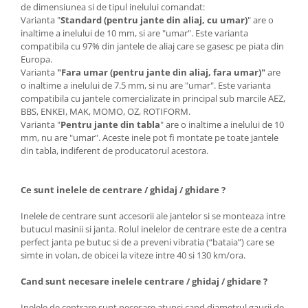
de dimensiunea si de tipul inelului comandat:
Varianta "
Standard (pentru jante din aliaj, cu umar)
" are o
inaltime a inelului de 10 mm, si are "umar". Este varianta
compatibila cu 97% din jantele de aliaj care se gasesc pe piata din
Europa.
Varianta
"Fara umar (pentru jante din aliaj, fara umar)"
are
o inaltime a inelului de 7.5 mm, si nu are "umar". Este varianta
compatibila cu jantele comercializate in principal sub marcile AEZ,
BBS, ENKEI, MAK, MOMO, OZ, ROTIFORM.
Varianta "
Pentru jante din tabla
" are o inaltime a inelului de 10
mm, nu are "umar". Aceste inele pot fi montate pe toate jantele
din tabla, indiferent de producatorul acestora.
Ce sunt inelele de centrare / ghidaj / ghidare ?
Inelele de centrare sunt accesorii ale jantelor si se monteaza intre
butucul masinii si janta. Rolul inelelor de centrare este de a centra
perfect janta pe butuc si de a preveni vibratia (“bataia”) care se
simte in volan, de obicei la viteze intre 40 si 130 km/ora.
Cand sunt necesare inelele centrare / ghidaj / ghidare ?
Inelele de centrare sunt necesare atunci cand diametrul gaurii de