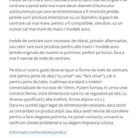
centrare a jantei este mai mare decat diametrul butucului
autoturismului pe care se intentioneaza a fi montate jantele.
Jantele sunt produse intentionat cu un diametru al gaurii de
centrare cat mai mare, pentru a fi compatibile, simultan, cu un
numar cat mai mare de marci / modele auto.
Inelele de centrare sunt necesare, de obicei, jantelor aftermarket,
sau celor care sunt produse pentru alte marci / modele auto.
Jantele originale ale masinii se potrivesc perfect pe butuc, fara a
mai fi nevoie de inele de centrare.
Pe site-ul nostru gasiti diverse tipuri si forme de inele de centrare,
atat pentru jante de aliaj (“cu umar” sau “fara umar”), cat si
pentru jante de tabla. Inaltimea standard a inelelor
comercializate de noi este de 10mm. Putem furniza, in urma unei
comenzi ferme, orice dimensiune care nu se regaseste pe site, cu
diverse specificatii ( alte inaltimi, forme atipice, e.t.c.).
Daca nu sunteti sigur legat de dimensiunile necesare, daca doriti
sa comandati un produs atipic sau daca aveti nevoie de consiliere
pentru a face alegerea potrivita, ne puteti contacta, urmand sa
verificam datele problemei si sa alegem impreuna solutia.
Informatii conformitate produs