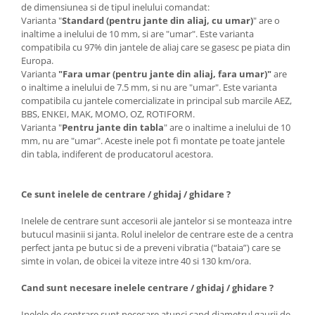
de dimensiunea si de tipul inelului comandat:
Varianta "
Standard (pentru jante din aliaj, cu umar)
" are o
inaltime a inelului de 10 mm, si are "umar". Este varianta
compatibila cu 97% din jantele de aliaj care se gasesc pe piata din
Europa.
Varianta
"Fara umar (pentru jante din aliaj, fara umar)"
are
o inaltime a inelului de 7.5 mm, si nu are "umar". Este varianta
compatibila cu jantele comercializate in principal sub marcile AEZ,
BBS, ENKEI, MAK, MOMO, OZ, ROTIFORM.
Varianta "
Pentru jante din tabla
" are o inaltime a inelului de 10
mm, nu are "umar". Aceste inele pot fi montate pe toate jantele
din tabla, indiferent de producatorul acestora.
Ce sunt inelele de centrare / ghidaj / ghidare ?
Inelele de centrare sunt accesorii ale jantelor si se monteaza intre
butucul masinii si janta. Rolul inelelor de centrare este de a centra
perfect janta pe butuc si de a preveni vibratia (“bataia”) care se
simte in volan, de obicei la viteze intre 40 si 130 km/ora.
Cand sunt necesare inelele centrare / ghidaj / ghidare ?
Inelele de centrare sunt necesare atunci cand diametrul gaurii de