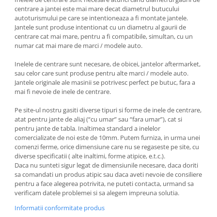
centrare a jantei este mai mare decat diametrul butucului
autoturismului pe care se intentioneaza a fi montate jantele.
Jantele sunt produse intentionat cu un diametru al gaurii de
centrare cat mai mare, pentru a fi compatibile, simultan, cu un
numar cat mai mare de marci / modele auto.
Inelele de centrare sunt necesare, de obicei, jantelor aftermarket,
sau celor care sunt produse pentru alte marci / modele auto.
Jantele originale ale masinii se potrivesc perfect pe butuc, fara a
mai fi nevoie de inele de centrare.
Pe site-ul nostru gasiti diverse tipuri si forme de inele de centrare,
atat pentru jante de aliaj (“cu umar” sau “fara umar”), cat si
pentru jante de tabla. Inaltimea standard a inelelor
comercializate de noi este de 10mm. Putem furniza, in urma unei
comenzi ferme, orice dimensiune care nu se regaseste pe site, cu
diverse specificatii ( alte inaltimi, forme atipice, e.t.c.).
Daca nu sunteti sigur legat de dimensiunile necesare, daca doriti
sa comandati un produs atipic sau daca aveti nevoie de consiliere
pentru a face alegerea potrivita, ne puteti contacta, urmand sa
verificam datele problemei si sa alegem impreuna solutia.
Informatii conformitate produs