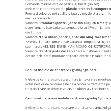
Comanda minima este de
patru
(4) bucati (un set).
Inelele de centrare sunt din
plastic
rezistent la
temperatur
Forma si culoarea pot sa difere fata de pozele atasate, in f
inelului comandat:
Varianta "
Standard (pentru jante din aliaj, cu umar)
" 
si are "umar". Este varianta compatibila cu 97% din jantele 
din Europa.
Varianta
"Fara umar (pentru jante din aliaj, fara umar
7.5 mm, si nu are "umar". Este varianta compatibila cu jante
sub marcile AEZ, BBS, ENKEI, MAK, MOMO, OZ, ROTIFORM
Varianta "
Pentru jante din tabla
" are o inaltime a inelu
Aceste inele pot fi montate pe toate jantele din tabla, ind
Ce sunt inelele de centrare / ghidaj / ghidare ?
Inelele de centrare sunt accesorii ale jantelor si se monteaz
Rolul inelelor de centrare este de a centra perfect janta pe 
(“bataia”) care se simte in volan, de obicei la viteze intre 4
Cand sunt necesare inelele centrare / ghidaj / ghidar
Inelele de centrare sunt necesare atunci cand diametrul gau