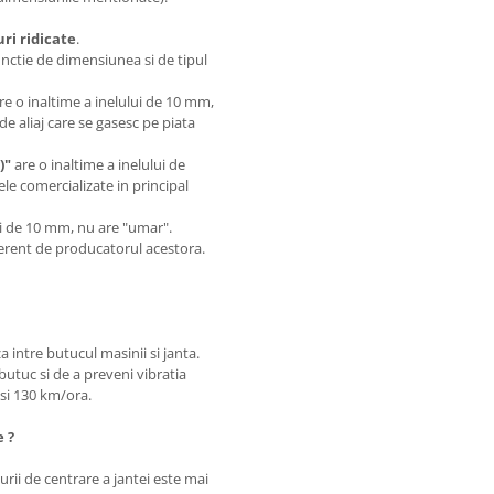
i ridicate
.
unctie de dimensiunea si de tipul
are o inaltime a inelului de 10 mm,
de aliaj care se gasesc pe piata
)"
are o inaltime a inelului de
le comercializate in principal
.
lui de 10 mm, nu are "umar".
iferent de producatorul acestora.
a intre butucul masinii si janta.
butuc si de a preveni vibratia
0 si 130 km/ora.
e ?
rii de centrare a jantei este mai