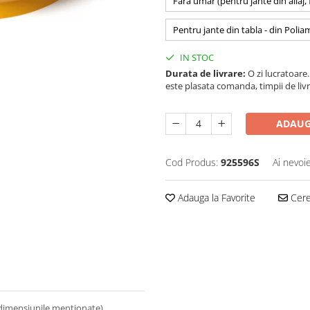
Fara umar (pentru jante din aliaj,
Pentru jante din tabla - din Polia
IN STOC
Durata de livrare:
O zi lucratoare. 
este plasata comanda, timpii de livr
ADAUG
Cod Produs:
925596S
Ai nevoi
Adauga la Favorite
Cere 
 dimensiunile mentionate).