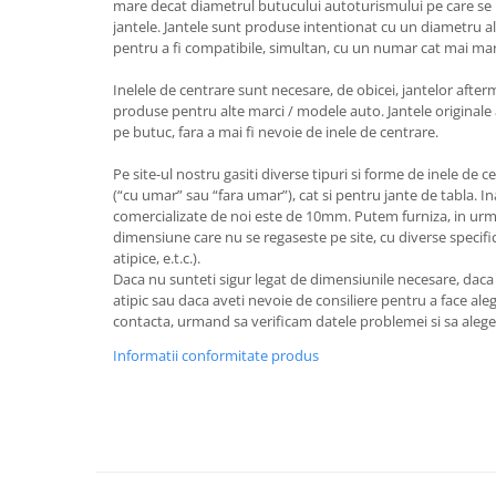
mare decat diametrul butucului autoturismului pe care se 
jantele. Jantele sunt produse intentionat cu un diametru al
pentru a fi compatibile, simultan, cu un numar cat mai ma
Inelele de centrare sunt necesare, de obicei, jantelor after
produse pentru alte marci / modele auto. Jantele originale 
pe butuc, fara a mai fi nevoie de inele de centrare.
Pe site-ul nostru gasiti diverse tipuri si forme de inele de c
(“cu umar” sau “fara umar”), cat si pentru jante de tabla. I
comercializate de noi este de 10mm. Putem furniza, in urm
dimensiune care nu se regaseste pe site, cu diverse specifica
atipice, e.t.c.).
Daca nu sunteti sigur legat de dimensiunile necesare, dac
atipic sau daca aveti nevoie de consiliere pentru a face aleg
contacta, urmand sa verificam datele problemei si sa aleg
Informatii conformitate produs