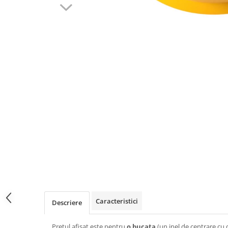
Caracteristici
Descriere
Pretul afisat este pentru
o bucata
(un inel de centrare cu