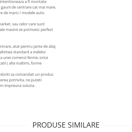
intentioneaza a fi montate
 gaurii de centrare cat mai mare,
re de marci / modele auto.
market, sau celor care sunt
ale masinii se potrivesc perfect
entrare, atat pentru jante de aliaj
naltimea standard a inelelor
a unei comenzi ferme, orice
tii ( alte inaltimi, forme
a doriti sa comandati un produs
erea potrivita, ne puteti
em impreuna solutia.
PRODUSE SIMILARE