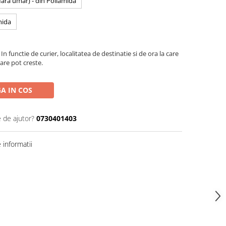
 fara umar) - din Poliamida
mida
In functie de curier, localitatea de destinatie si de ora la care
are pot creste.
A IN COS
e de ajutor?
0730401403
informatii