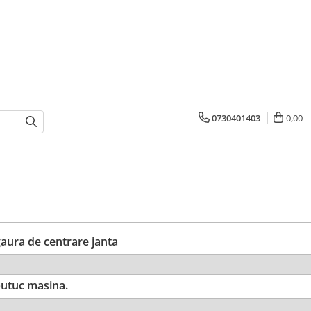
0730401403
0,00
ura de centrare janta
utuc masina.