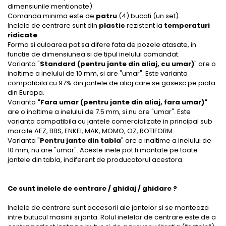
dimensiunile mentionate).
Comanda minima este de
patru
(4) bucati (un set).
Inelele de centrare sunt din
plastic
rezistent la
temperaturi
ridicate
.
Forma si culoarea pot sa difere fata de pozele atasate, in
functie de dimensiunea si de tipul inelului comandat:
Varianta "
Standard (pentru jante din aliaj, cu umar)
" are o
inaltime a inelului de 10 mm, si are "umar". Este varianta
compatibila cu 97% din jantele de aliaj care se gasesc pe piata
din Europa.
Varianta
"Fara umar (pentru jante din aliaj, fara umar)"
are o inaltime a inelului de 7.5 mm, si nu are "umar". Este
varianta compatibila cu jantele comercializate in principal sub
marcile AEZ, BBS, ENKEI, MAK, MOMO, OZ, ROTIFORM.
Varianta "
Pentru jante din tabla
" are o inaltime a inelului de
10 mm, nu are "umar". Aceste inele pot fi montate pe toate
jantele din tabla, indiferent de producatorul acestora.
Ce sunt inelele de centrare / ghidaj / ghidare ?
Inelele de centrare sunt accesorii ale jantelor si se monteaza
intre butucul masinii si janta. Rolul inelelor de centrare este de a