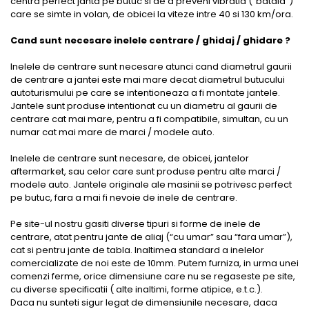
centra perfect janta pe butuc si de a preveni vibratia (“bataia”)
care se simte in volan, de obicei la viteze intre 40 si 130 km/ora.
Cand sunt necesare inelele centrare / ghidaj / ghidare ?
Inelele de centrare sunt necesare atunci cand diametrul gaurii
de centrare a jantei este mai mare decat diametrul butucului
autoturismului pe care se intentioneaza a fi montate jantele.
Jantele sunt produse intentionat cu un diametru al gaurii de
centrare cat mai mare, pentru a fi compatibile, simultan, cu un
numar cat mai mare de marci / modele auto.
Inelele de centrare sunt necesare, de obicei, jantelor
aftermarket, sau celor care sunt produse pentru alte marci /
modele auto. Jantele originale ale masinii se potrivesc perfect
pe butuc, fara a mai fi nevoie de inele de centrare.
Pe site-ul nostru gasiti diverse tipuri si forme de inele de
centrare, atat pentru jante de aliaj (“cu umar” sau “fara umar”),
cat si pentru jante de tabla. Inaltimea standard a inelelor
comercializate de noi este de 10mm. Putem furniza, in urma unei
comenzi ferme, orice dimensiune care nu se regaseste pe site,
cu diverse specificatii ( alte inaltimi, forme atipice, e.t.c.).
Daca nu sunteti sigur legat de dimensiunile necesare, daca