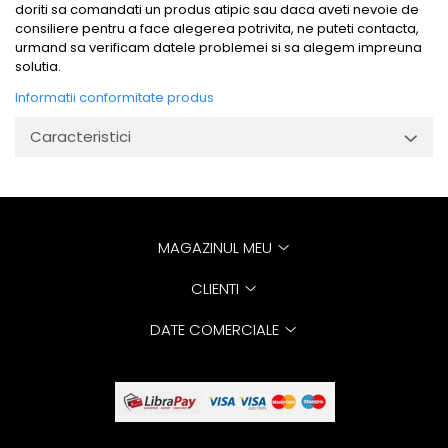
doriti sa comandati un produs atipic sau daca aveti nevoie de
consiliere pentru a face alegerea potrivita, ne puteti contacta,
urmand sa verificam datele problemei si sa alegem impreuna
solutia.
Informatii conformitate produs
Caracteristici
MAGAZINUL MEU
CLIENTI
DATE COMERCIALE