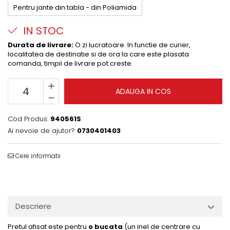
Pentru jante din tabla - din Poliamida
IN STOC
Durata de livrare:
O zi lucratoare. In functie de curier,
localitatea de destinatie si de ora la care este plasata
comanda, timpii de livrare pot creste.
ADAUGA IN COS
Cod Produs:
940561S
Ai nevoie de ajutor?
0730401403
Cere informatii
Descriere
Pretul afisat este pentru
o bucata
(un inel de centrare cu