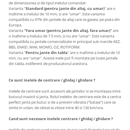
de dimensiunea si de tipul inelului comandat:
Varianta "
Standard (pentru jante din aliaj, cu umar)
" are o
inaltime a inelului de 10 mm, si are "umar". Este varianta
compatibila cu 97% din jantele de aliaj care se gasesc pe piata din
Europa.
Varianta
"Fara umar (pentru jante din aliaj, fara umar)"
are
o inaltime a inelului de 7.5 mm, si nu are "umar". Este varianta
compatibila cu jantele comercializate in principal sub marcile AEZ,
BBS, ENKEI, MAK, MOMO, OZ, ROTIFORM.
Varianta "
Pentru jante din tabla
" are o inaltime a inelului de 10
mm, nu are "umar". Aceste inele pot fi montate pe toate jantele
din tabla, indiferent de producatorul acestora.
Ce sunt inelele de centrare / ghidaj / ghidare ?
Inelele de centrare sunt accesorii ale jantelor si se monteaza intre
butucul masinii si janta. Rolul inelelor de centrare este de a centra
perfect janta pe butuc si de a preveni vibratia (“bataia”) care se
simte in volan, de obicei la viteze intre 40 si 130 km/ora.
Cand sunt necesare inelele centrare / ghidaj / ghidare ?
Inelele de centrare sunt necesare atunci cand diametrul gaurii de