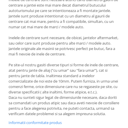
centrare a jantei este mai mare decat diametrul butucului
autoturismului pe care se intentioneaza a fi montate jantele.
Jantele sunt produse intentionat cu un diametru al gaurii de
centrare cat mai mare, pentru a fi compatibile, simultan, cu un
numar cat mai mare de marci / modele auto.
Inelele de centrare sunt necesare, de obicei, jantelor aftermarket,
sau celor care sunt produse pentru alte marci / modele auto.
Jantele originale ale masinii se potrivesc perfect pe butuc, fara a
mai fi nevoie de inele de centrare.
Pe site-ul nostru gasiti diverse tipuri si forme de inele de centrare,
atat pentru jante de aliaj (“cu umar” sau “fara umar”), cat si
pentru jante de tabla. Inaltimea standard a inelelor
comercializate de noi este de 10mm. Putem furniza, in urma unei
comenzi ferme, orice dimensiune care nu se regaseste pe site, cu
diverse specificatii ( alte inaltimi, forme atipice, e.t.c.).
Daca nu sunteti sigur legat de dimensiunile necesare, daca doriti
sa comandati un produs atipic sau daca aveti nevoie de consiliere
pentru a face alegerea potrivita, ne puteti contacta, urmand sa
verificam datele problemei si sa alegem impreuna solutia.
Informatii conformitate produs