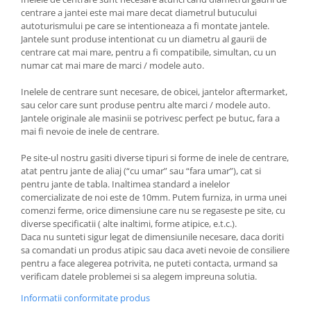
centrare a jantei este mai mare decat diametrul butucului
autoturismului pe care se intentioneaza a fi montate jantele.
Jantele sunt produse intentionat cu un diametru al gaurii de
centrare cat mai mare, pentru a fi compatibile, simultan, cu un
numar cat mai mare de marci / modele auto.
Inelele de centrare sunt necesare, de obicei, jantelor aftermarket,
sau celor care sunt produse pentru alte marci / modele auto.
Jantele originale ale masinii se potrivesc perfect pe butuc, fara a
mai fi nevoie de inele de centrare.
Pe site-ul nostru gasiti diverse tipuri si forme de inele de centrare,
atat pentru jante de aliaj (“cu umar” sau “fara umar”), cat si
pentru jante de tabla. Inaltimea standard a inelelor
comercializate de noi este de 10mm. Putem furniza, in urma unei
comenzi ferme, orice dimensiune care nu se regaseste pe site, cu
diverse specificatii ( alte inaltimi, forme atipice, e.t.c.).
Daca nu sunteti sigur legat de dimensiunile necesare, daca doriti
sa comandati un produs atipic sau daca aveti nevoie de consiliere
pentru a face alegerea potrivita, ne puteti contacta, urmand sa
verificam datele problemei si sa alegem impreuna solutia.
Informatii conformitate produs