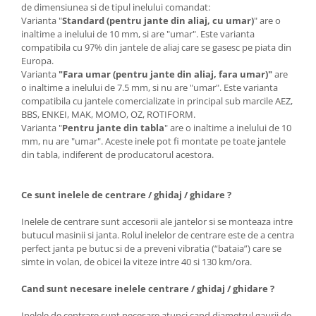
de dimensiunea si de tipul inelului comandat:
Varianta "
Standard (pentru jante din aliaj, cu umar)
" are o
inaltime a inelului de 10 mm, si are "umar". Este varianta
compatibila cu 97% din jantele de aliaj care se gasesc pe piata din
Europa.
Varianta
"Fara umar (pentru jante din aliaj, fara umar)"
are
o inaltime a inelului de 7.5 mm, si nu are "umar". Este varianta
compatibila cu jantele comercializate in principal sub marcile AEZ,
BBS, ENKEI, MAK, MOMO, OZ, ROTIFORM.
Varianta "
Pentru jante din tabla
" are o inaltime a inelului de 10
mm, nu are "umar". Aceste inele pot fi montate pe toate jantele
din tabla, indiferent de producatorul acestora.
Ce sunt inelele de centrare / ghidaj / ghidare ?
Inelele de centrare sunt accesorii ale jantelor si se monteaza intre
butucul masinii si janta. Rolul inelelor de centrare este de a centra
perfect janta pe butuc si de a preveni vibratia (“bataia”) care se
simte in volan, de obicei la viteze intre 40 si 130 km/ora.
Cand sunt necesare inelele centrare / ghidaj / ghidare ?
Inelele de centrare sunt necesare atunci cand diametrul gaurii de