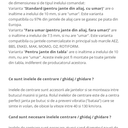
de dimensiunea si de tipul inelului comandat:
Varianta "
Standard (pentru jante din aliaj, cu umar)
" are o
inaltime a inelului de 10 mm, si are "umar". Este varianta
compatibila cu 97% din jantele de aliaj care se gasesc pe piata din
Europa.
Varianta
"Fara umar (pentru jante din aliaj, fara umar)"
are
o inaltime a inelului de 7.5 mm, si nu are "umar". Este varianta
compatibila cu jantele comercializate in principal sub marcile AEZ,
BBS, ENKEI, MAK, MOMO, OZ, ROTIFORM.
Varianta "
Pentru jante din tabla
" are o inaltime a inelului de 10
mm, nu are "umar". Aceste inele pot fi montate pe toate jantele
din tabla, indiferent de producatorul acestora.
Ce sunt inelele de centrare / ghidaj / ghidare ?
Inelele de centrare sunt accesorii ale jantelor si se monteaza intre
butucul masinii si janta. Rolul inelelor de centrare este de a centra
perfect janta pe butuc si de a preveni vibratia (“bataia”) care se
simte in volan, de obicei la viteze intre 40 si 130 km/ora.
Cand sunt necesare inelele centrare / ghidaj / ghidare ?
Inelele de centrare sunt necesare atunci cand diametrul gaurii de