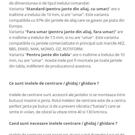
de dimensiunea si de tipul inelului comandat:
Varianta "
Standard (pentru jante din aliaj, cu umar)
" are o
inaltime a inelului de 10 mm, si are "umar". Este varianta
compatibila cu 97% din jantele de aliaj care se gasesc pe piata din
Europa.
Varianta
"Fara umar (pentru jante din aliaj, fara umar)"
are
o inaltime a inelului de 7.5 mm, si nu are "umar". Este varianta
compatibila cu jantele comercializate in principal sub marcile AEZ,
BBS, ENKEI, MAK, MOMO, OZ, ROTIFORM.
Varianta "
Pentru jante din tabla
" are o inaltime a inelului de 10
mm, nu are "umar". Aceste inele pot fi montate pe toate jantele
din tabla, indiferent de producatorul acestora.
Ce sunt inelele de centrare / ghidaj / ghidare ?
Inelele de centrare sunt accesorii ale jantelor si se monteaza intre
butucul masinii si janta. Rolul inelelor de centrare este de a centra
perfect janta pe butuc si de a preveni vibratia (“bataia”) care se
simte in volan, de obicei la viteze intre 40 si 130 km/ora.
Cand sunt necesare inelele centrare / ghidaj / ghidare ?
Inelele de centrare sunt necesare atunci cand diametrul gaurii de