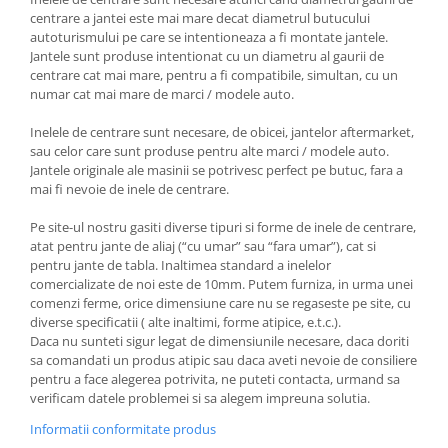
centrare a jantei este mai mare decat diametrul butucului
autoturismului pe care se intentioneaza a fi montate jantele.
Jantele sunt produse intentionat cu un diametru al gaurii de
centrare cat mai mare, pentru a fi compatibile, simultan, cu un
numar cat mai mare de marci / modele auto.
Inelele de centrare sunt necesare, de obicei, jantelor aftermarket,
sau celor care sunt produse pentru alte marci / modele auto.
Jantele originale ale masinii se potrivesc perfect pe butuc, fara a
mai fi nevoie de inele de centrare.
Pe site-ul nostru gasiti diverse tipuri si forme de inele de centrare,
atat pentru jante de aliaj (“cu umar” sau “fara umar”), cat si
pentru jante de tabla. Inaltimea standard a inelelor
comercializate de noi este de 10mm. Putem furniza, in urma unei
comenzi ferme, orice dimensiune care nu se regaseste pe site, cu
diverse specificatii ( alte inaltimi, forme atipice, e.t.c.).
Daca nu sunteti sigur legat de dimensiunile necesare, daca doriti
sa comandati un produs atipic sau daca aveti nevoie de consiliere
pentru a face alegerea potrivita, ne puteti contacta, urmand sa
verificam datele problemei si sa alegem impreuna solutia.
Informatii conformitate produs