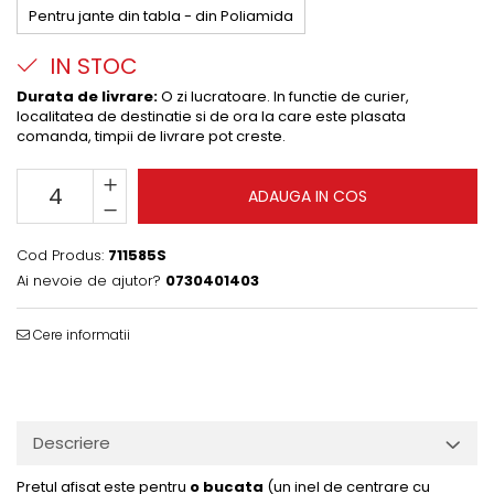
Pentru jante din tabla - din Poliamida
IN STOC
Durata de livrare:
O zi lucratoare. In functie de curier,
localitatea de destinatie si de ora la care este plasata
comanda, timpii de livrare pot creste.
ADAUGA IN COS
Cod Produs:
711585S
Ai nevoie de ajutor?
0730401403
Cere informatii
Descriere
Pretul afisat este pentru
o bucata
(un inel de centrare cu