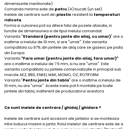
dimensiunile mentionate).
Comanda minima este de
patru
(4) bucati (un set).
Inelele de centrare sunt din
plastic
rezistent la
temperaturi
ridicate
.
Forma si culoarea pot sa difere fata de pozele atasate, in
functie de dimensiunea si de tipul inelului comandat:
Varianta "
Standard (pentru jante din aliaj, cu umar)
" are o
inaltime a inelului de 10 mm, si are "umar". Este varianta
compatibila cu 97% din jantele de aliaj care se gasesc pe piata
din Europa.
Varianta
"Fara umar (pentru jante din aliaj, fara umar)"
are o inaltime a inelului de 7.5 mm, si nu are "umar". Este
varianta compatibila cu jantele comercializate in principal sub
marcile AEZ, BBS, ENKEI, MAK, MOMO, OZ, ROTIFORM.
Varianta "
Pentru jante din tabla
" are o inaltime a inelului de
10 mm, nu are "umar". Aceste inele pot fi montate pe toate
jantele din tabla, indiferent de producatorul acestora.
Ce sunt inelele de centrare / ghidaj / ghidare ?
Inelele de centrare sunt accesorii ale jantelor si se monteaza
intre butucul masinii si janta. Rolul inelelor de centrare este de a