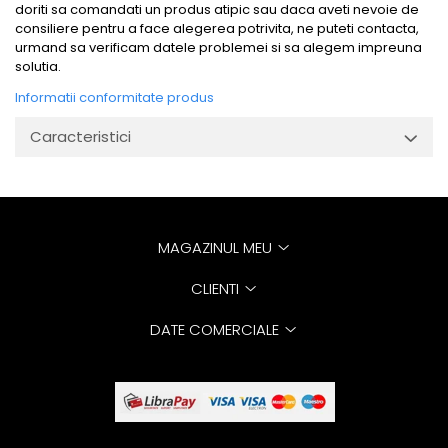
doriti sa comandati un produs atipic sau daca aveti nevoie de
consiliere pentru a face alegerea potrivita, ne puteti contacta,
urmand sa verificam datele problemei si sa alegem impreuna
solutia.
Informatii conformitate produs
Caracteristici
MAGAZINUL MEU
CLIENTI
DATE COMERCIALE