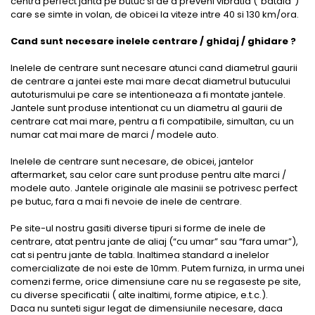
centra perfect janta pe butuc si de a preveni vibratia (“bataia”)
care se simte in volan, de obicei la viteze intre 40 si 130 km/ora.
Cand sunt necesare inelele centrare / ghidaj / ghidare ?
Inelele de centrare sunt necesare atunci cand diametrul gaurii
de centrare a jantei este mai mare decat diametrul butucului
autoturismului pe care se intentioneaza a fi montate jantele.
Jantele sunt produse intentionat cu un diametru al gaurii de
centrare cat mai mare, pentru a fi compatibile, simultan, cu un
numar cat mai mare de marci / modele auto.
Inelele de centrare sunt necesare, de obicei, jantelor
aftermarket, sau celor care sunt produse pentru alte marci /
modele auto. Jantele originale ale masinii se potrivesc perfect
pe butuc, fara a mai fi nevoie de inele de centrare.
Pe site-ul nostru gasiti diverse tipuri si forme de inele de
centrare, atat pentru jante de aliaj (“cu umar” sau “fara umar”),
cat si pentru jante de tabla. Inaltimea standard a inelelor
comercializate de noi este de 10mm. Putem furniza, in urma unei
comenzi ferme, orice dimensiune care nu se regaseste pe site,
cu diverse specificatii ( alte inaltimi, forme atipice, e.t.c.).
Daca nu sunteti sigur legat de dimensiunile necesare, daca