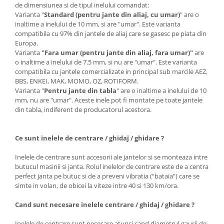
de dimensiunea si de tipul inelului comandat:
Varianta "
Standard (pentru jante din aliaj, cu umar)
" are o
inaltime a inelului de 10 mm, si are "umar". Este varianta
compatibila cu 97% din jantele de aliaj care se gasesc pe piata din
Europa.
Varianta
"Fara umar (pentru jante din aliaj, fara umar)"
are
o inaltime a inelului de 7.5 mm, si nu are "umar". Este varianta
compatibila cu jantele comercializate in principal sub marcile AEZ,
BBS, ENKEI, MAK, MOMO, OZ, ROTIFORM.
Varianta "
Pentru jante din tabla
" are o inaltime a inelului de 10
mm, nu are "umar". Aceste inele pot fi montate pe toate jantele
din tabla, indiferent de producatorul acestora.
Ce sunt inelele de centrare / ghidaj / ghidare ?
Inelele de centrare sunt accesorii ale jantelor si se monteaza intre
butucul masinii si janta. Rolul inelelor de centrare este de a centra
perfect janta pe butuc si de a preveni vibratia (“bataia”) care se
simte in volan, de obicei la viteze intre 40 si 130 km/ora.
Cand sunt necesare inelele centrare / ghidaj / ghidare ?
Inelele de centrare sunt necesare atunci cand diametrul gaurii de