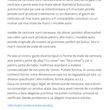
centrare a jantei este mai mare decat diametrul butucului
autoturismului pe care se intentioneaza a fi montate jantele.
Jantele sunt produse intentionat cu un diametru al gaurii de
centrare cat mai mare, pentru a fi compatibile, simultan, cu un
numar cat mai mare de marci / modele auto.
Inelele de centrare sunt necesare, de obicei, jantelor aftermarket,
sau celor care sunt produse pentru alte marci / modele auto.
Jantele originale ale masinii se potrivesc perfect pe butuc, fara a
mai fi nevoie de inele de centrare.
Pe site-ul nostru gasiti diverse tipuri si forme de inele de centrare,
atat pentru jante de aliaj (“cu umar” sau “fara umar”), cat si
pentru jante de tabla. Inaltimea standard a inelelor
comercializate de noi este de 10mm. Putem furniza, in urma unei
comenzi ferme, orice dimensiune care nu se regaseste pe site, cu
diverse specificatii ( alte inaltimi, forme atipice, e.t.c.).
Daca nu sunteti sigur legat de dimensiunile necesare, daca doriti
sa comandati un produs atipic sau daca aveti nevoie de consiliere
pentru a face alegerea potrivita, ne puteti contacta, urmand sa
verificam datele problemei si sa alegem impreuna solutia.
Informatii conformitate produs