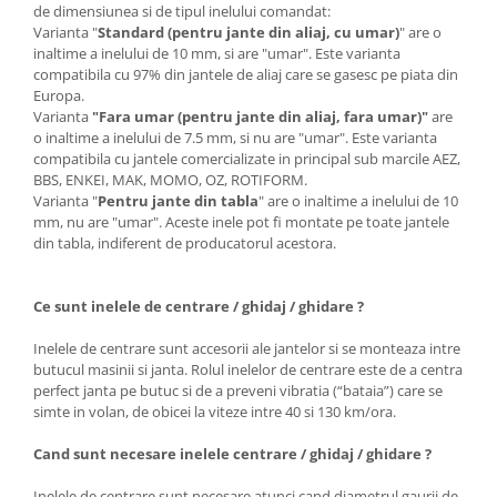
de dimensiunea si de tipul inelului comandat:
Varianta "
Standard (pentru jante din aliaj, cu umar)
" are o
inaltime a inelului de 10 mm, si are "umar". Este varianta
compatibila cu 97% din jantele de aliaj care se gasesc pe piata din
Europa.
Varianta
"Fara umar (pentru jante din aliaj, fara umar)"
are
o inaltime a inelului de 7.5 mm, si nu are "umar". Este varianta
compatibila cu jantele comercializate in principal sub marcile AEZ,
BBS, ENKEI, MAK, MOMO, OZ, ROTIFORM.
Varianta "
Pentru jante din tabla
" are o inaltime a inelului de 10
mm, nu are "umar". Aceste inele pot fi montate pe toate jantele
din tabla, indiferent de producatorul acestora.
Ce sunt inelele de centrare / ghidaj / ghidare ?
Inelele de centrare sunt accesorii ale jantelor si se monteaza intre
butucul masinii si janta. Rolul inelelor de centrare este de a centra
perfect janta pe butuc si de a preveni vibratia (“bataia”) care se
simte in volan, de obicei la viteze intre 40 si 130 km/ora.
Cand sunt necesare inelele centrare / ghidaj / ghidare ?
Inelele de centrare sunt necesare atunci cand diametrul gaurii de