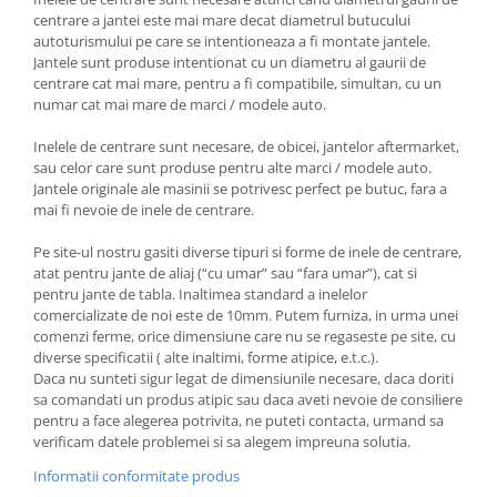
centrare a jantei este mai mare decat diametrul butucului
autoturismului pe care se intentioneaza a fi montate jantele.
Jantele sunt produse intentionat cu un diametru al gaurii de
centrare cat mai mare, pentru a fi compatibile, simultan, cu un
numar cat mai mare de marci / modele auto.
Inelele de centrare sunt necesare, de obicei, jantelor aftermarket,
sau celor care sunt produse pentru alte marci / modele auto.
Jantele originale ale masinii se potrivesc perfect pe butuc, fara a
mai fi nevoie de inele de centrare.
Pe site-ul nostru gasiti diverse tipuri si forme de inele de centrare,
atat pentru jante de aliaj (“cu umar” sau “fara umar”), cat si
pentru jante de tabla. Inaltimea standard a inelelor
comercializate de noi este de 10mm. Putem furniza, in urma unei
comenzi ferme, orice dimensiune care nu se regaseste pe site, cu
diverse specificatii ( alte inaltimi, forme atipice, e.t.c.).
Daca nu sunteti sigur legat de dimensiunile necesare, daca doriti
sa comandati un produs atipic sau daca aveti nevoie de consiliere
pentru a face alegerea potrivita, ne puteti contacta, urmand sa
verificam datele problemei si sa alegem impreuna solutia.
Informatii conformitate produs