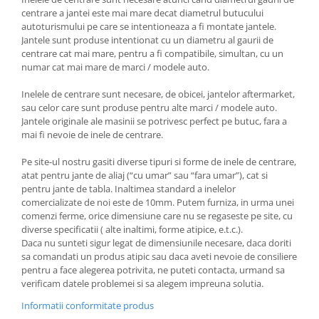
centrare a jantei este mai mare decat diametrul butucului
autoturismului pe care se intentioneaza a fi montate jantele.
Jantele sunt produse intentionat cu un diametru al gaurii de
centrare cat mai mare, pentru a fi compatibile, simultan, cu un
numar cat mai mare de marci / modele auto.
Inelele de centrare sunt necesare, de obicei, jantelor aftermarket,
sau celor care sunt produse pentru alte marci / modele auto.
Jantele originale ale masinii se potrivesc perfect pe butuc, fara a
mai fi nevoie de inele de centrare.
Pe site-ul nostru gasiti diverse tipuri si forme de inele de centrare,
atat pentru jante de aliaj (“cu umar” sau “fara umar”), cat si
pentru jante de tabla. Inaltimea standard a inelelor
comercializate de noi este de 10mm. Putem furniza, in urma unei
comenzi ferme, orice dimensiune care nu se regaseste pe site, cu
diverse specificatii ( alte inaltimi, forme atipice, e.t.c.).
Daca nu sunteti sigur legat de dimensiunile necesare, daca doriti
sa comandati un produs atipic sau daca aveti nevoie de consiliere
pentru a face alegerea potrivita, ne puteti contacta, urmand sa
verificam datele problemei si sa alegem impreuna solutia.
Informatii conformitate produs