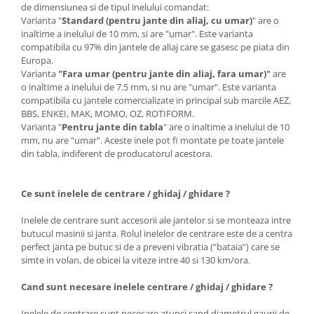
de dimensiunea si de tipul inelului comandat:
Varianta "
Standard (pentru jante din aliaj, cu umar)
" are o
inaltime a inelului de 10 mm, si are "umar". Este varianta
compatibila cu 97% din jantele de aliaj care se gasesc pe piata din
Europa.
Varianta
"Fara umar (pentru jante din aliaj, fara umar)"
are
o inaltime a inelului de 7.5 mm, si nu are "umar". Este varianta
compatibila cu jantele comercializate in principal sub marcile AEZ,
BBS, ENKEI, MAK, MOMO, OZ, ROTIFORM.
Varianta "
Pentru jante din tabla
" are o inaltime a inelului de 10
mm, nu are "umar". Aceste inele pot fi montate pe toate jantele
din tabla, indiferent de producatorul acestora.
Ce sunt inelele de centrare / ghidaj / ghidare ?
Inelele de centrare sunt accesorii ale jantelor si se monteaza intre
butucul masinii si janta. Rolul inelelor de centrare este de a centra
perfect janta pe butuc si de a preveni vibratia (“bataia”) care se
simte in volan, de obicei la viteze intre 40 si 130 km/ora.
Cand sunt necesare inelele centrare / ghidaj / ghidare ?
Inelele de centrare sunt necesare atunci cand diametrul gaurii de