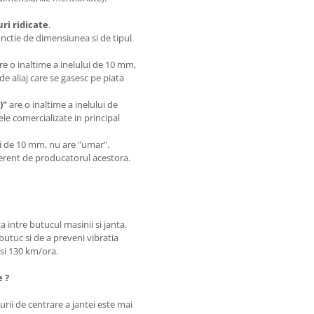
i ridicate
.
unctie de dimensiunea si de tipul
are o inaltime a inelului de 10 mm,
de aliaj care se gasesc pe piata
)"
are o inaltime a inelului de
le comercializate in principal
.
lui de 10 mm, nu are "umar".
iferent de producatorul acestora.
a intre butucul masinii si janta.
butuc si de a preveni vibratia
0 si 130 km/ora.
e ?
rii de centrare a jantei este mai