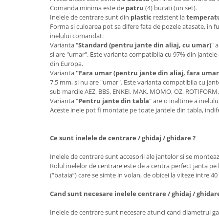
Comanda minima este de
patru
(4) bucati (un set).
Inelele de centrare sunt din
plastic
rezistent la
temperatur
Forma si culoarea pot sa difere fata de pozele atasate, in f
inelului comandat:
Varianta "
Standard (pentru jante din aliaj, cu umar)
" 
si are "umar". Este varianta compatibila cu 97% din jantele 
din Europa.
Varianta
"Fara umar (pentru jante din aliaj, fara umar
7.5 mm, si nu are "umar". Este varianta compatibila cu jante
sub marcile AEZ, BBS, ENKEI, MAK, MOMO, OZ, ROTIFORM
Varianta "
Pentru jante din tabla
" are o inaltime a inelu
Aceste inele pot fi montate pe toate jantele din tabla, ind
Ce sunt inelele de centrare / ghidaj / ghidare ?
Inelele de centrare sunt accesorii ale jantelor si se monteaz
Rolul inelelor de centrare este de a centra perfect janta pe 
(“bataia”) care se simte in volan, de obicei la viteze intre 4
Cand sunt necesare inelele centrare / ghidaj / ghidar
Inelele de centrare sunt necesare atunci cand diametrul gau