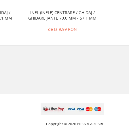
IDAJ /
INEL (INELE) CENTRARE / GHIDAJ /
INEL (I
7.1 MM
GHIDARE JANTE 70.0 MM - 57.1 MM
GHIDARE
de la 9,99 RON
Copyright © 2026 PIP & V ART SRL