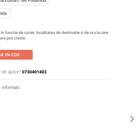
 fara umar) - din Poliamida
mida
In functie de curier, localitatea de destinatie si de ora la care
are pot creste.
A IN COS
e de ajutor?
0730401403
informatii