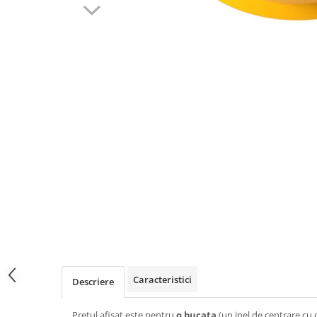
Caracteristici
Descriere
Pretul afisat este pentru
o bucata
(un inel de centrare cu