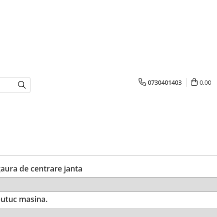
0730401403
0,00
ura de centrare janta
utuc masina.