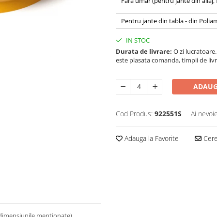
Fara umar (pentru jante din aliaj,
Pentru jante din tabla - din Polia
IN STOC
Durata de livrare:
O zi lucratoare. 
este plasata comanda, timpii de livr
ADAUG
Cod Produs:
922551S
Ai nevoi
Adauga la Favorite
Cere 
 dimensiunile mentionate).