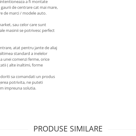
intentioneaza a fi montate
 gaurii de centrare cat mai mare,
re de marci / modele auto.
market, sau celor care sunt
ale masinii se potrivesc perfect
entrare, atat pentru jante de aliaj
naltimea standard a inelelor
a unei comenzi ferme, orice
tii ( alte inaltimi, forme
a doriti sa comandati un produs
erea potrivita, ne puteti
em impreuna solutia.
PRODUSE SIMILARE