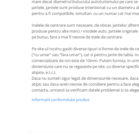
mare decat diametrul butucului autoturismului pe care se 
jantele. Jantele sunt produse intentionat cu un diametru al
pentru a fi compatibile, simultan, cu un numar cat mai ma
Inelele de centrare sunt necesare, de obicei, jantelor after
produse pentru alte marci / modele auto. Jantele originale 
pe butuc, fara a mai fi nevoie de inele de centrare.
Pe site-ul nostru gasiti diverse tipuri si forme de inele de c
(“cu umar” sau “fara umar”), cat si pentru jante de tabla. I
comercializate de noi este de 10mm. Putem furniza, in urm
dimensiune care nu se regaseste pe site, cu diverse specifica
atipice, e.t.c.).
Daca nu sunteti sigur legat de dimensiunile necesare, dac
atipic sau daca aveti nevoie de consiliere pentru a face aleg
contacta, urmand sa verificam datele problemei si sa aleg
Informatii conformitate produs