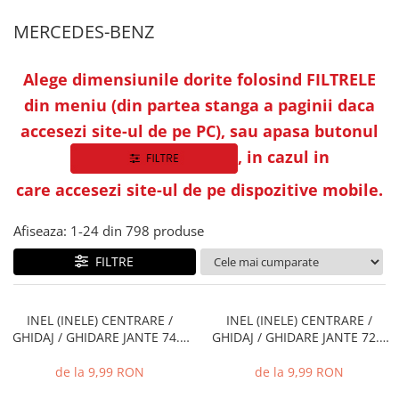
MERCEDES-BENZ
Alege dimensiunile dorite folosind FILTRELE
din meniu (din partea stanga a paginii daca
accesezi site-ul de pe PC), sau apasa butonul
, in cazul in
care accesezi site-ul de pe dispozitive mobile.
Afiseaza:
1-
24
din
798
produse
FILTRE
INEL (INELE) CENTRARE /
INEL (INELE) CENTRARE /
GHIDAJ / GHIDARE JANTE 74.1
GHIDAJ / GHIDARE JANTE 72.0
MM - 72.6 MM
MM - 66.6 MM
de la 9,99 RON
de la 9,99 RON