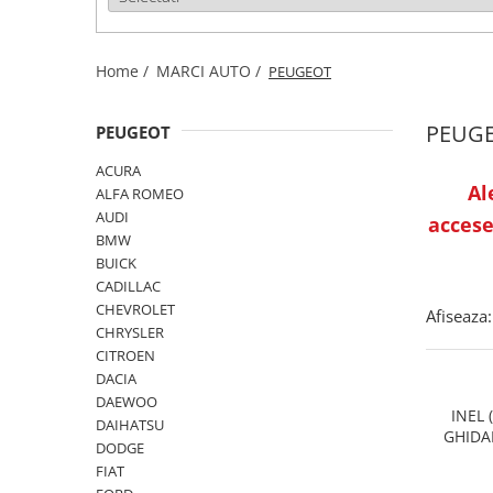
Home /
MARCI AUTO /
PEUGEOT
PEUG
PEUGEOT
ACURA
Al
ALFA ROMEO
AUDI
accese
BMW
BUICK
CADILLAC
CHEVROLET
Afiseaza:
CHRYSLER
CITROEN
DACIA
DAEWOO
INEL 
DAIHATSU
GHIDA
DODGE
FIAT