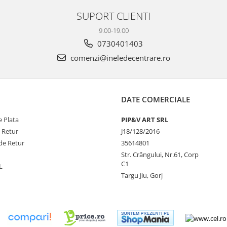
SUPORT CLIENTI
9.00-19.00
0730401403
comenzi@ineledecentrare.ro
DATE COMERCIALE
 Plata
PIP&V ART SRL
e Retur
J18/128/2016
de Retur
35614801
Str. Crângului, Nr.61, Corp
C1
L
Targu Jiu, Gorj