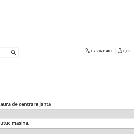
0730401403
0,00
ura de centrare janta
utuc masina.